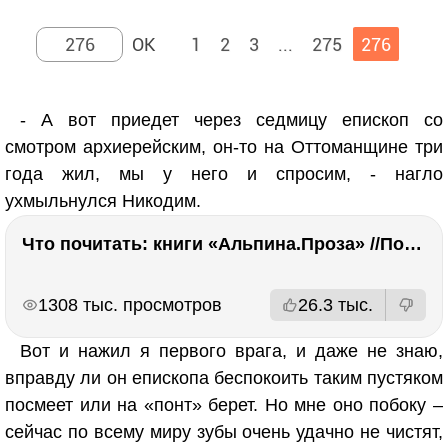
1
2
3
...
275
276
- А вот приедет через седмицу епископ со
смотром архиерейским, он-то на Оттоманщине три
года жил, мы у него и спросим, - нагло
ухмыльнулся Никодим.
Что почитать: книги «Альпина.Проза» //Побяржина, Декабрев, Ронжина
РЕКЛАМА
РЕКЛАМА
1308 тыс. просмотров
26.3 тыс.
Вот и нажил я первого врага, и даже не знаю,
вправду ли он епископа беспокоить таким пустяком
посмеет или на «понт» берет. Но мне оно побоку –
сейчас по всему миру зубы очень удачно не чистят,