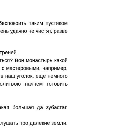
беспокоить таким пустяком
ень удачно не чистят, разве
треней.
аться? Вон монастырь какой
ы с мастеровыми, например,
 в наш уголок, еще немного
олитвою начнем готовить
акая большая да зубастая
слушать про далекие земли.