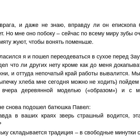
врага, и даже не знаю, вправду ли он епископа 
т. Но мне оно побоку – сейчас по всему миру зубы оч
 мяту жуют, чтобы вонять поменьше.
гласился я и пошел переодеваться в сухое перед Зау
 дел что ли других нету кроме как до меня докапыв
кни, и оттуда непочатый край работы вывалится. М
выпечку хлеба мне сегодня можно не ходить) пойдем
 вчера деревянной моделью («образом») и с м
мне снова подошел батюшка Павел:
равда в ваших краях зверь страшный водится, эт
?
ньку складывается традиция – в свободные минутки 