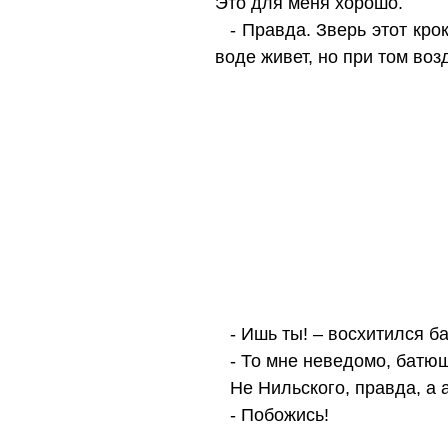
Это для меня хорошо.
- Правда. Зверь этот кр
воде живет, но при том во
- Ишь ты! – восхитился б
- То мне неведомо, батюш
Не Нильского, правда, а 
- Побожись!