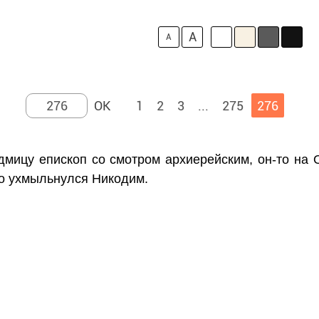
A
A
1
2
3
...
275
276
едмицу епископ со смотром архиерейским, он-то на
гло ухмыльнулся Никодим.