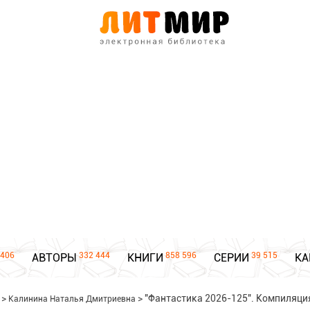
406
332 444
858 596
39 515
АВТОРЫ
КНИГИ
СЕРИИ
КА
>
>
"Фантастика 2026-125". Компиляция
Калинина Наталья Дмитриевна