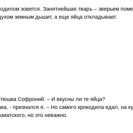
окодилом зовется. Занятнейшая тварь – зверьем пом
здухом земным дышит, а еще яйца откладывает.
атюшка Софроний. – И вкусны ли те яйца?
ка, - признался я. – Но самого крокодила едал, на к
азиатского, но это неважно.