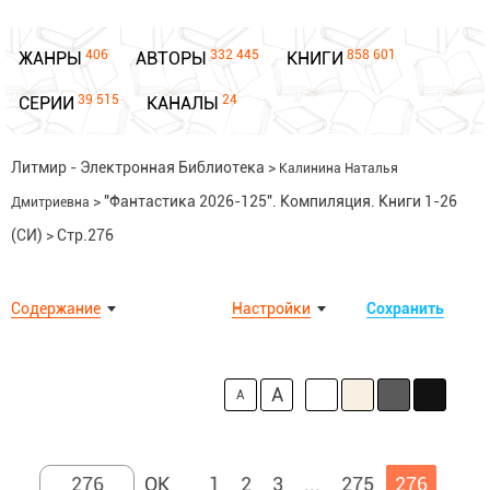
406
332 445
858 601
ЖАНРЫ
АВТОРЫ
КНИГИ
39 515
24
СЕРИИ
КАНАЛЫ
Литмир - Электронная Библиотека
>
Калинина Наталья
>
"Фантастика 2026-125". Компиляция. Книги 1-26
Дмитриевна
(СИ)
>
Стр.276
Содержание
Настройки
Сохранить
A
A
1
2
3
...
275
276