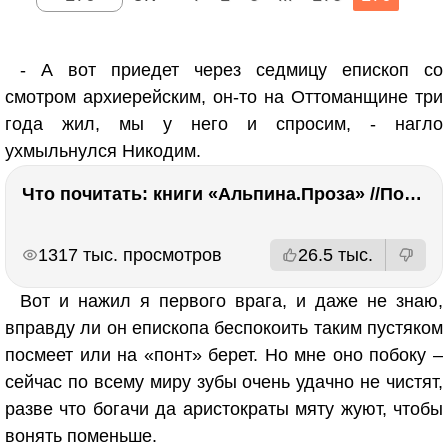
- А вот приедет через седмицу епископ со
смотром архиерейским, он-то на Оттоманщине три
года жил, мы у него и спросим, - нагло
ухмыльнулся Никодим.
Что почитать: книги «Альпина.Проза» //Побяржина, Декабрев, Ронжина
РЕКЛАМА
РЕКЛАМА
1317 тыс. просмотров
26.5 тыс.
Вот и нажил я первого врага, и даже не знаю,
вправду ли он епископа беспокоить таким пустяком
посмеет или на «понт» берет. Но мне оно побоку –
сейчас по всему миру зубы очень удачно не чистят,
разве что богачи да аристократы мяту жуют, чтобы
вонять поменьше.