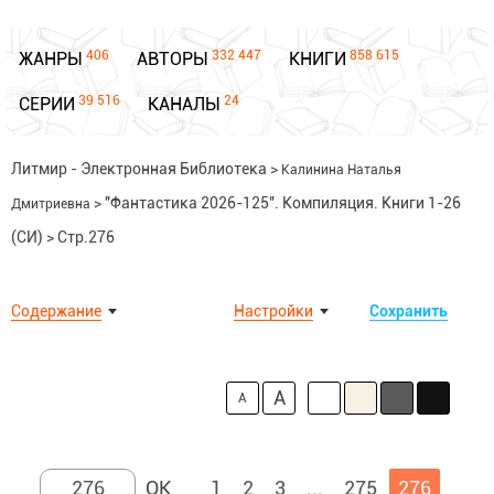
406
332 447
858 615
ЖАНРЫ
АВТОРЫ
КНИГИ
39 516
24
СЕРИИ
КАНАЛЫ
Литмир - Электронная Библиотека
>
Калинина Наталья
>
"Фантастика 2026-125". Компиляция. Книги 1-26
Дмитриевна
(СИ)
>
Стр.276
Содержание
Настройки
Сохранить
A
A
1
2
3
...
275
276