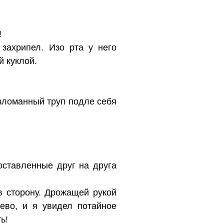
!
 захрипел. Изо рта у него
й куклой.
изломанный труп подле себя
оставленные друг на друга
в сторону. Дрожащей рукой
ево, и я увидел потайное
ь!