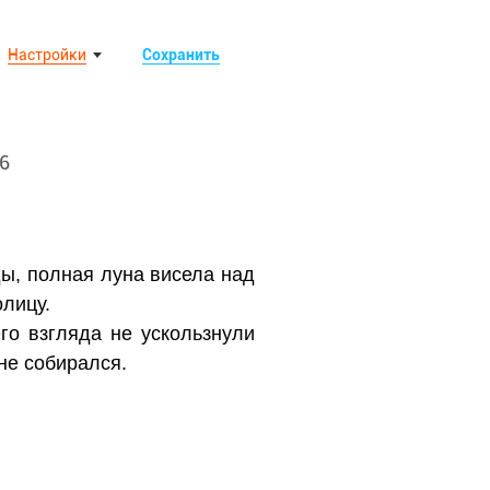
Настройки
Сохранить
6
ды, полная луна висела над
лицу.
го взгляда не ускользнули
не собирался.