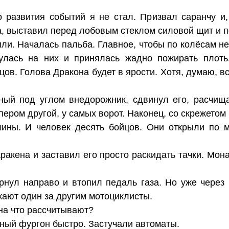
 развития событий я не стал. Призвал саранчу и,
а, выставил перед лобовым стеклом силовой щит и п
или. Началась пальба. Главное, чтобы по колёсам н
нулась на них и принялась жадно пожирать плоть.
ов. Голова Дракона будет в ярости. Хотя, думаю, в
ный под углом внедорожник, сдвинул его, расчищ
пером другой, у самых ворот. Наконец, со скрежетом
ны. И человек десять бойцов. Они открыли по мн
кракена и заставил его просто раскидать тачки. Мон
рнул направо и втопил педаль газа. Но уже через 
зжают один за другим мотоциклисты.
 на что рассчитывают?
ный фургон быстро. Застучали автоматы.