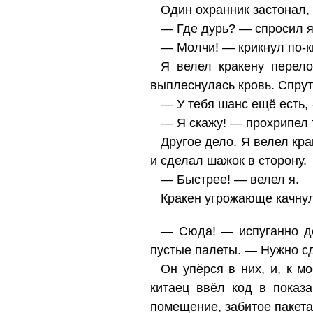
Один охранник застонал, 
— Где дурь? — спросил я
— Молчи! — крикнул по-ки
Я велел кракену перело
выплеснулась кровь. Спрут
— У тебя шанс ещё есть, 
— Я скажу! — прохрипел 
Другое дело. Я велел кра
и сделал шажок в сторону.
— Быстрее! — велел я.
Кракен угрожающе качну
— Сюда! — испуганно дё
пустые палеты. — Нужно сд
Он упёрся в них, и, к м
китаец ввёл код в показ
помещение, забитое пакетам