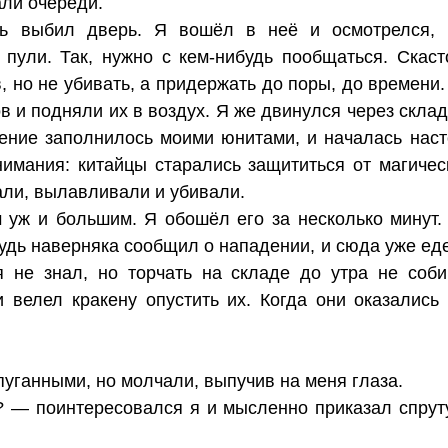
али очереди.
рь выбил дверь. Я вошёл в неё и осмотрелся,
 пули. Так, нужно с кем-нибудь пообщаться. Скаст
в, но не убивать, а придержать до поры, до времени
в и подняли их в воздух. Я же двинулся через склад
ение заполнилось моими юнитами, и началась нас
имания: китайцы старались защититься от магичес
али, вылавливали и убивали.
 уж и большим. Я обошёл его за несколько минут.
будь наверняка сообщил о нападении, и сюда уже ед
я не знал, но торчать на складе до утра не соби
 велел кракену опустить их. Когда они оказались
уганными, но молчали, выпучив на меня глаза.
 — поинтересовался я и мысленно приказал спруту