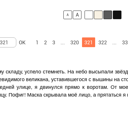
A
A
1
2
3
...
320
321
322
...
33
му складу, успело стемнеть. На небо высыпали звёз
евидимого великана, уставившегося с вышины на сто
едней улице, я двинулся прямо к воротам. От мое
цу. Пофиг! Маска скрывала моё лицо, а прятаться я 