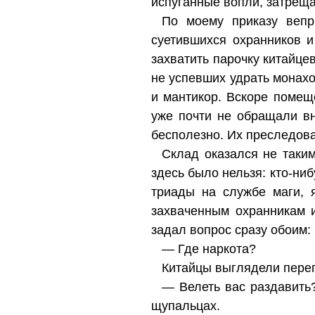
испуганные вопли, затрещ
По моему приказу веп
суетившихся охранников и
захватить парочку китайце
не успевших удрать монахо
и мантикор. Вскоре помещ
уже почти не обращали вн
бесполезно. Их преследов
Склад оказался не таким
здесь было нельзя: кто-ни
триады на службе маги, 
захваченным охранникам и
задал вопрос сразу обоим:
— Где наркота?
Китайцы выглядели переп
— Велеть вас раздавить?
щупальцах.