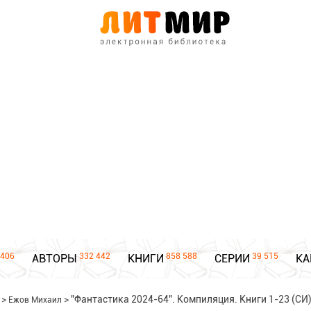
406
332 442
858 588
39 515
АВТОРЫ
КНИГИ
СЕРИИ
КА
>
>
"Фантастика 2024-64". Компиляция. Книги 1-23 (СИ
Ежов Михаил