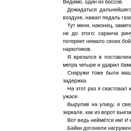
Видимо, один из боссов.
Дожидаться дальнейшего
воздухе, нажал педаль газ
Тут меня, наконец, замет
не до этого: саранча ри
потеряет немало своих бойц
наркотиков.
Я врезался в поставлен
метра четыре и ударил бам
Снаружи тоже были маши
задержка.
На этот раз я скастовал 
ужасе.
Вырулив на улицу, я све
зеркале, как из ворот вые
Вот ведь неймётся им! И
Байки догоняли нагружен