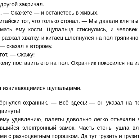
другой закричал.
. — Скажете — и останетесь в живых.
тайски тот, что только стонал. — Мы давали клятвы
мать ему кости. Щупальца стиснулись, и человек
 разжал хватку, и китаец шлёпнулся на пол тряпично
— сказал я второму.
тот. — Скажу!
кену поставить его на пол. Охранник покосился на 
л извивающимися щупальцами.
рнулся охранник. — Всё здесь! — он указал на п
винуть!
оему удивлению, палеты довольно легко отъехали 
авшийся электронный замок. Часть стены ушла вл
и с разноцветным порошком. Да тут грузить и грузит