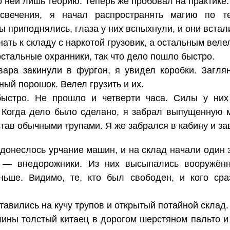
о ней лишь теорию. Теперь же пробовал на практике.
свечения, я начал распространять магию по те
 приподнялись, глаза у них вспыхнули, и они встали
ать к складу с наркотой грузовик, а остальным велел
остальные охранники, так что дело пошло быстро.
ара закинули в фургон, я увидел коробки. Заглян
ый порошок. Велел грузить и их.
быстро. Не прошло и четверти часа. Силы у них
 Когда дело было сделано, я забрал выпущенную м
став обычными трупами. Я же забрался в кабину и за
 донеслось урчание машин, и на склад начали один 
и — внедорожники. Из них высыпались вооружённ
ньше. Видимо, те, кто был свободен, и кого сра
тавились на кучу трупов и открытый потайной склад.
ины толстый китаец в дорогом шерстяном пальто и