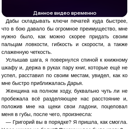
РЕКЛАМА
РЕКЛАМА
1295 тыс. просмотров
26.0 тыс.
Дабы складывать ключи печатей куда быстрее,
что в бою давало бы огромное преимущество, мне
нужно было, как можно скорее придать своим
пальцам ловкости, гибкость и скорости, а также
слаженную четкость.
Услышав шага, я повернулся спиной к книжному
шкафу и, держа в руках пару книг, которые ещё не
успел, расставил по своим местам, увидел, как ко
мне быстро приближалась Дарья.
Женщина на полном ходу, буквально чуть ли не
пробежала всё разделяющее нас расстояние и,
положив мне на щеки свои ладони, поцеловал
меня в губы, после чего, произнесла:
— Григорий вы в порядке? Я пришла, как смогла.