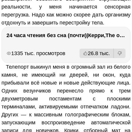
реальности, у меня начинается сенсорная
перегрузка. Надо как можно скорее дать организму
отдохнуть и завершить перестройку тела.
24 часа чтения без сна (почти)|Керри,The one единственный, Адвокат дьявола
РЕКЛАМА
РЕКЛАМА
1335 тыс. просмотров
26.8 тыс.
Телепорт выкинул меня в огромный зал из белого
камня, не имеющий ни дверей, ни окон, куда
прибывали всё новые и новые действующие лица.
Одних везунчиков перенесло прямо к трем
двухметровым постаментам с плоскими
терминалами, активируемыми отпечатком ладони.
Других — к массивным голографическим блокам,
запускающим воспроизведение автоматической
записи для новичков. Крики, отборный мат на