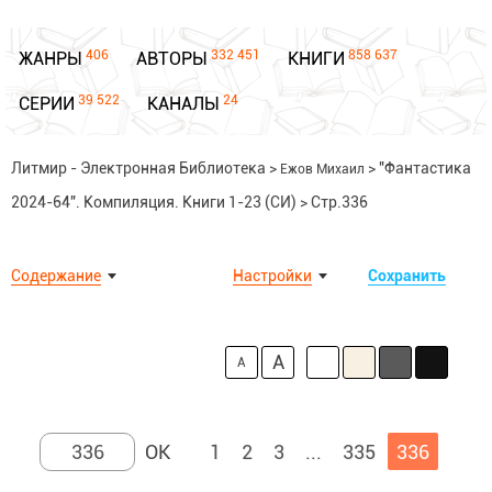
406
332 451
858 637
ЖАНРЫ
АВТОРЫ
КНИГИ
39 522
24
СЕРИИ
КАНАЛЫ
Литмир - Электронная Библиотека
>
>
"Фантастика
Ежов Михаил
2024-64". Компиляция. Книги 1-23 (СИ)
>
Стр.336
Содержание
Настройки
Сохранить
A
A
1
2
3
...
335
336