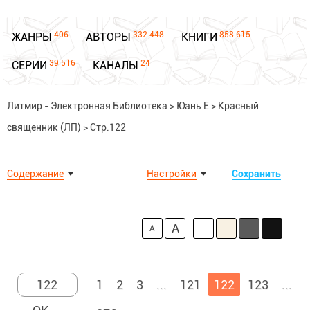
406
332 448
858 615
ЖАНРЫ
АВТОРЫ
КНИГИ
39 516
24
СЕРИИ
КАНАЛЫ
Литмир - Электронная Библиотека
>
Юань Е
>
Красный
священник (ЛП)
>
Стр.122
Содержание
Настройки
Сохранить
A
A
1
2
3
...
121
122
123
...