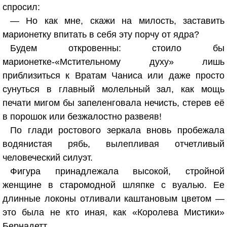
спросил:
— Но как мне, скажи на милость, заставить
марионетку впитать в себя эту порчу от ядра?
Будем откровенны: стоило бы
марионетке-«Мстительному духу» лишь
приблизиться к Вратам Чаниса или даже просто
сунуться в главный молельный зал, как мощь
печати мигом бы запеленговала нечисть, стерев её
в порошок или безжалостно развеяв!
По глади ростового зеркала вновь пробежала
водянистая рябь, вылепливая отчетливый
человеческий силуэт.
Фигура принадлежала высокой, стройной
женщине в старомодной шляпке с вуалью. Ее
длинные локоны отливали каштановым цветом —
это была не кто иная, как «Королева Мистики»
Бернадетт.