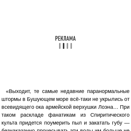
«Выходит, те самые недавние паранормальные
штормы в Бушующем море всё-таки не укрылись от
всевидящего ока армейской верхушки Лоэна… При
таком раскладе фанатикам из Спиритического
культа придется поумерить пыл и закатать губу —
безнаказанно прочесывать эти воды им больше не