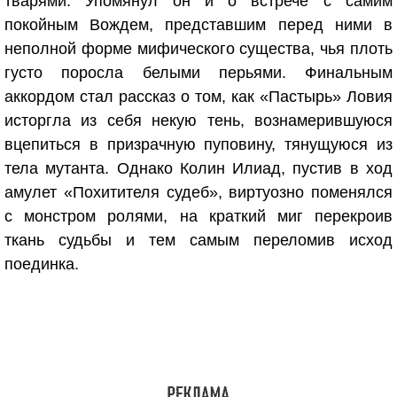
тварями. Упомянул он и о встрече с самим
покойным Вождем, представшим перед ними в
неполной форме мифического существа, чья плоть
густо поросла белыми перьями. Финальным
аккордом стал рассказ о том, как «Пастырь» Ловия
исторгла из себя некую тень, вознамерившуюся
вцепиться в призрачную пуповину, тянущуюся из
тела мутанта. Однако Колин Илиад, пустив в ход
амулет «Похитителя судеб», виртуозно поменялся
с монстром ролями, на краткий миг перекроив
ткань судьбы и тем самым переломив исход
поединка.