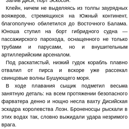
Залив Диси, порт Эскосон.
Клейн, ничем не выделяясь из толпы заурядных
вояжеров, стремящихся на Южный континент,
благополучно обилетился до Восточного Балама.
Юноша ступил на борт гибридного судна —
пассажирского парохода, оснащенного не только
трубами и парусами, но и внушительным
артиллерийским арсеналом.
Под раскатистый, низкий гудок корабль плавно
отвалил от пирса и вскоре уже рассекал
свинцовые волны Бушующего моря.
В ходе плавания сыщик подметил весьма
занятную деталь: на всем протяжении безопасного
фарватера денно и нощно несла вахту Дисийская
эскадра королевства Лоэн. Броненосцы рыскали в
этих водах так, словно выжидали удара незримого
врага.