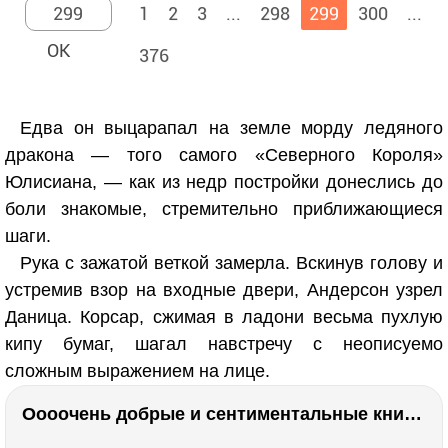
1
2
3
...
298
299
300
...
376
Едва он выцарапал на земле морду ледяного
дракона — того самого «Северного Короля»
Юлисиана, — как из недр постройки донеслись до
боли знакомые, стремительно приближающиеся
шаги.
Рука с зажатой веткой замерла. Вскинув голову и
устремив взор на входные двери, Андерсон узрел
Даница. Корсар, сжимая в ладони весьма пухлую
кипу бумаг, шагал навстречу с неописуемо
сложным выражением на лице.
Оооочень добрые и сентиментальные книги. Бабушка велела кланяться и История Артура Трулава