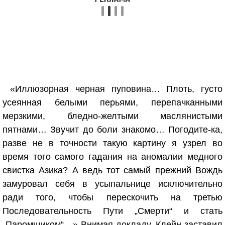
«Иллюзорная черная пуповина… Плоть, густо
усеянная белыми перьями, перепачканными
мерзкими, бледно-желтыми маслянистыми
пятнами… Звучит до боли знакомо… Погодите-ка,
разве не в точности такую картину я узрел во
время того самого гадания на аномалии медного
свистка Азика? А ведь тот самый прежний Вождь
замуровал себя в усыпальнице исключительно
ради того, чтобы перескочить на третью
Последовательность Пути „Смерти“ и стать
„Паромщиком“…» Внимая докладу, Клейн заставил