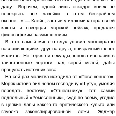
дадут. Впрочем, одной лишь эскадре вовек не
перекрыть все лазейки в этом бескрайнем
океане…» — Клейн, застыв у иллюминатора своей
каюты и созерцая морской пейзаж, предался
философским размышлениям.
В этот самый миг его слух уловил многократно
наслаивающийся друг на друга, призрачный шепот
молитвы. Не теряя ни секунды, юноша воспарил в
таинственные чертоги над серой мглой, дабы
прощупать источник зова.
На сей раз молитва исходила от «Повешенного».
Моряк истово бил челом господину «Шуту», умоляя
передать весточку «Отшельнику»: тот самый
подпольный «Ремесленник», судя по всему, угодил
в цепкие лапы какого-то еретического культа или
глубоко законспирированной ложи. Элджер