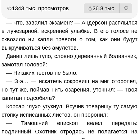
РЕКЛАМА
РЕКЛАМА
1343 тыс. просмотров
26.8 тыс.
— Что, завалил экзамен? — Андерсон расплылся
в лучезарной, искренней улыбке. В его голосе не
сквозило ни капли тревоги о том, как они будут
выкручиваться без амулетов.
Даниц лишь тупо, словно деревянный болванчик,
замотал головой:
— Никаких тестов не было.
— Э-э… — искатель сокровищ на миг оторопел,
но тут же, поймав нить озарения, уточнил: — Твоя
капитан подсобила?
Корсар глухо угукнул. Всучив товарищу ту самую
стопку исписанных листов, он проронил:
— Тамошний епископ велел передать:
подлинный Охотник отродясь не полагается на