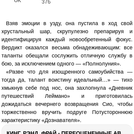
376
Взяв эмоции в узду, она пустила в ход свой
хрустальный шар, скрупулезно препарируя и
идентифицируя каждый новообретенный фокус.
Вердикт оказался весьма обнадеживающим: все
таланты обещали сослужить отличную службу в
бою, за исключением одного — «Полнолуния».
«Разве что для изощренного самоубийства —
тогда да, талант воистину идеальный…» — тихо
хмыкнув себе под нос, она захлопнула «Дневник
путешествий Леймано» и приготовилась
дожидаться вечернего возвращения Сио, чтобы
торжественно вручить подруге Потустороннюю
характеристику «Дознавателя».
КИНГ, РЭНД, ФРАЙ - ПЕРЕОЦЕНЕННЫЕ АВТОРЫ? ¯\_(ツ)_/¯