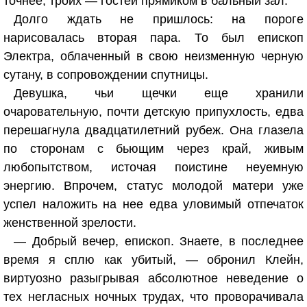
точнее, троих — гостей прямиком в бальный зал.
Долго ждать не пришлось: на пороге
нарисовалась вторая пара. То был епископ
Электра, облаченный в свою неизменную черную
сутану, в сопровождении спутницы.
Девушка, чьи щечки еще хранили
очаровательную, почти детскую припухлость, едва
перешагнула двадцатилетний рубеж. Она глазела
по сторонам с бьющим через край, живым
любопытством, источая поистине неуемную
энергию. Впрочем, статус молодой матери уже
успел наложить на нее едва уловимый отпечаток
женственной зрелости.
— Добрый вечер, епископ. Знаете, в последнее
время я сплю как убитый, — обронил Клейн,
виртуозно разыгрывая абсолютное неведение о
тех негласных ночных трудах, что проворачивала