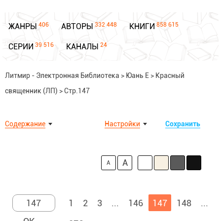
406
332 448
858 615
ЖАНРЫ
АВТОРЫ
КНИГИ
39 516
24
СЕРИИ
КАНАЛЫ
Литмир - Электронная Библиотека
>
Юань Е
>
Красный
священник (ЛП)
>
Стр.147
Содержание
Настройки
Сохранить
A
A
1
2
3
...
146
147
148
...