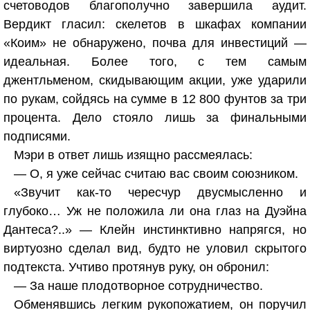
счетоводов благополучно завершила аудит.
Вердикт гласил: скелетов в шкафах компании
«Коим» не обнаружено, почва для инвестиций —
идеальная. Более того, с тем самым
джентльменом, скидывающим акции, уже ударили
по рукам, сойдясь на сумме в 12 800 фунтов за три
процента. Дело стояло лишь за финальными
подписями.
Мэри в ответ лишь изящно рассмеялась:
— О, я уже сейчас считаю вас своим союзником.
«Звучит как-то чересчур двусмысленно и
глубоко… Уж не положила ли она глаз на Дуэйна
Дантеса?..» — Клейн инстинктивно напрягся, но
виртуозно сделал вид, будто не уловил скрытого
подтекста. Учтиво протянув руку, он обронил:
— За наше плодотворное сотрудничество.
Обменявшись легким рукопожатием, он поручил