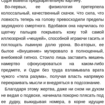
Одри вывела предварительную картину:
Во-первых, ее физиология претерпела
колоссальный, качественный скачок. Что сила, что
ловкость теперь на голову превосходили пределы
заурядного смертного. Вдобавок она научилась по
щелчку пальцев покрывать кожу той самой
иллюзорной «чешуей», способной играючи гасить и
поглощать львиную долю урона. Во-вторых, ее
былое «Внушение» мутировало в полноценный,
внебоевой гипноз. Стоило лишь заставить мишень
намертво сфокусироваться на каком-либо
предмете, и Одри без труда взламывала врата
чужого «тела разума», получая власть напрямую
перекраивать мысли и внедряться в подсознание.
Благодаря этому жертва, даже ни сном ни духом
не ведая о подвохе, начинала покорно плясать под
ее дудку, выкидывая номера, в корне идущие