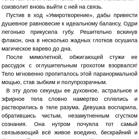
соизволит вновь выйти с ней на связь.
Пустив в ход «Умиротворение», дабы привести
душевное равновесие к идеальному балансу, Одри
легонько прикусила губу. Решительно вскинув
флакон, она в несколько жадных глотков осушила
магическое варево до дна.
После мимолетной, обжигающей стужи ее
рассудок с оглушительным грохотом взорвался!
Тело мгновенно пропиталось этой паранормальной
мощью, став зыбким и полупрозрачным.
В эту долю секунды ее духовное, астральное и
эфирное тела словно намертво сплелись и
растворились в теле разума. Девушка воспарила,
обратившись чистым, незамутненным сгустком
сознания. Она нутром почуяла тот самый
связывающий всё живое воедино, бескрайний и