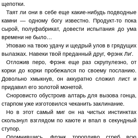
щепотки.
Таят ли они в себе еще какие-нибудь подводные
камни — одному богу известно. Продукт-то пока
сырой, полуфабрикат, довести испытания до ума
времени не было…
Уповаю на твою удачу и щедрый улов в грядущих
вылазках. Навеки твой преданный друг, Фрэнк Ли'.
Отложив перо, Фрэнк еще раз скрупулезно, от
корки до корки пробежался по своему посланию.
Довольно хмыкнув, он аккуратно сложил лист и
придавил его золотой монетой.
Сноровисто обустроив алтарь для вызова гонца,
старпом уже изготовился чеканить заклинание.
Но в этот самый миг он на чистых инстинктах
скользнул взглядом по каюте и впал в секундный
ступор.
Опомнившись, Фрэнк торопливо сгреб всю