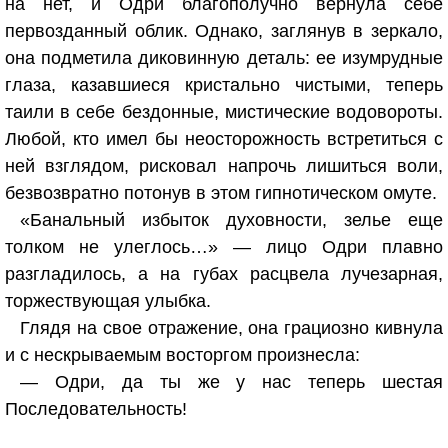
на нет, и Одри благополучно вернула себе
первозданный облик. Однако, заглянув в зеркало,
она подметила диковинную деталь: ее изумрудные
глаза, казавшиеся кристально чистыми, теперь
таили в себе бездонные, мистические водовороты.
Любой, кто имел бы неосторожность встретиться с
ней взглядом, рисковал напрочь лишиться воли,
безвозвратно потонув в этом гипнотическом омуте.
«Банальный избыток духовности, зелье еще
толком не улеглось…» — лицо Одри плавно
разгладилось, а на губах расцвела лучезарная,
торжествующая улыбка.
Глядя на свое отражение, она грациозно кивнула
и с нескрываемым восторгом произнесла:
— Одри, да ты же у нас теперь шестая
Последовательность!