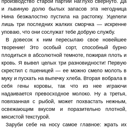
производство старой партии наглухо свернуто. Да
и львиную долю былых запасов эта негодница
Нина безжалостно пустила на растопку. Уцелели
лишь три последних жалких сморчка — искренне
уповаю, что они сослужат тебе добрую службу.
В довесок к ним пересылаю свое новейшее
творение! Это особый сорт, способный бурно
плодиться в абсолютной темноте, пожирая плоть и
кровь. Я вывел целых три разновидности! Первую
скрестил с пшеницей — ее можно смело молоть в
муку и пускать на выпечку хлеба. Вторая вобрала в
себя гены коровы, так что из нее играючи
надаивается превосходное молоко. Ну а третья,
повязанная с рыбой, может похвастать нежным,
освежающим вкусом и поразительно плотной,
мясистой текстурой.
Заруби себе на носу самое главное: жрать их