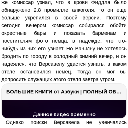
же комиссар узнал, что в крови Фиддла было
обнаружено 2,8 промилле алкоголя, то он еще
больше укрепился в своей версии. Поэтому
сегодня вечером комиссар собирался обойти
окрестные бары и показать барменам и
посетителям фото немца, в надежде, что кто-
нибудь из них его узнает. Но Ван-Ину не хотелось
бродить по городу в холодный зимний вечер, и он
надеялся, что Версавелу удастся узнать, в каком
отеле остановился немец. Тогда он мог бы
допросить служащих этого отеля завтра утром.
БОЛЬШИЕ КНИГИ от Азбуки | ПОЛНЫЙ ОБЗОР | Моя коллекция 20+ книг ??
РЕКЛАМА
РЕКЛАМА
1296 тыс. просмотров
26.1 тыс.
Однако поиски Версавела не увенчались