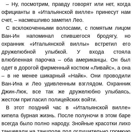
– Ну, посмотрим, правду говорят или нет, когда
официанты в «Итальянской вилле» принесут нам
счет, – насмешливо заметил Лео.
С всклокоченными волосами, с помятым лицом
Ван-Ин напоминал спившегося бродягу, но
охранник «Итальянской виллы» встретил его
дружелюбной улыбкой. У входа стояла
влюбленная парочка – оба американцы. Он был
одет в дорогой фирменный костюм «Ливайс», а она
– в не менее шикарный «Найк». Они проводили
Ван-Ина и Лео удивленным взглядом. Охранник
Джин-Люк, все так же дружелюбно улыбаясь,
жестом пригласил полицейских войти.
В этот поздний час в «Итальянской вилле»
кипела бурная жизнь. После полуночи в этом баре
всегда было полно народу. Знойные красотки лихо
танцевали на танцполе под оглушительно громкую