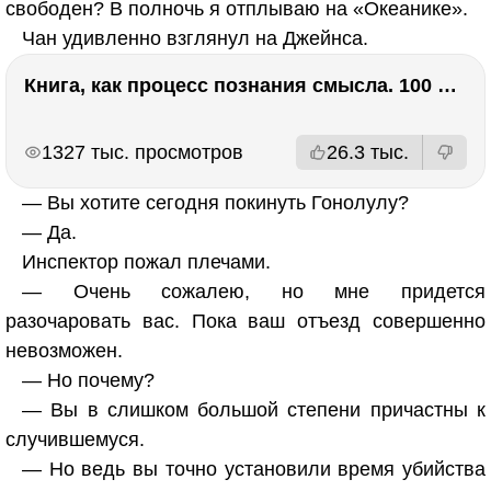
свободен? В полночь я отплываю на «Океанике».
Чан удивленно взглянул на Джейнса.
Книга, как процесс познания смысла. 100 великих книг: напутствие для читателя. Евгений Жаринов
РЕКЛАМА
РЕКЛАМА
1327 тыс. просмотров
26.3 тыс.
— Вы хотите сегодня покинуть Гонолулу?
— Да.
Инспектор пожал плечами.
— Очень сожалею, но мне придется
разочаровать вас. Пока ваш отъезд совершенно
невозможен.
— Но почему?
— Вы в слишком большой степени причастны к
случившемуся.
— Но ведь вы точно установили время убийства