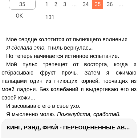
1
2
3
...
34
35
36
...
131
Мое сердце колотится от пьянящего волнения.
Я сделала это.
Гниль вернулась.
Но теперь начинается истинное испытание.
Мой пульс трепещет от восторга, когда я
отбрасываю фрукт прочь. Затем я сжимаю
пальцами один из гниющих корней, торчащих из
моей ладони. Без колебаний я выдергиваю его из
своей кожи...
И засовываю его в свое ухо.
Я мысленно молю.
Пожалуйста, сработай.
КИНГ, РЭНД, ФРАЙ - ПЕРЕОЦЕНЕННЫЕ АВТОРЫ? ¯\_(ツ)_/¯