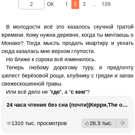
1
2
3
...
109
В молодости всё это казалось скучной тратой
времени. Кому нужна деревня, когда ты мечтаешь о
Монако? Тогда мысль продать квартиру и уехать
сюда казалась мне верхом глупости.
Но ближе к сорока всё изменилось.
Теперь любому дорогому туру, я предпочту
шелест берёзовой рощи, клубнику с грядки и запах
свежескошенной травы.
Или всё дело не "
где
", а "
с кем
"?
24 часа чтения без сна (почти)|Керри,The one единственный, Адвокат дьявола
РЕКЛАМА
РЕКЛАМА
1310 тыс. просмотров
26.3 тыс.