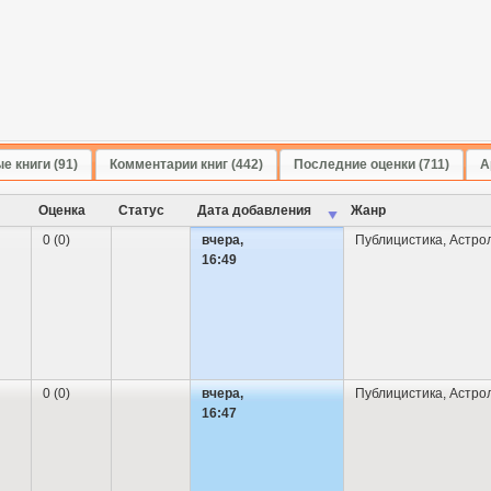
 книги (91)
Комментарии книг (442)
Последние оценки (711)
А
Оценка
Cтатус
Дата добавления
Жанр
0 (0)
вчера,
Публицистика
,
Астро
16:49
0 (0)
вчера,
Публицистика
,
Астро
16:47