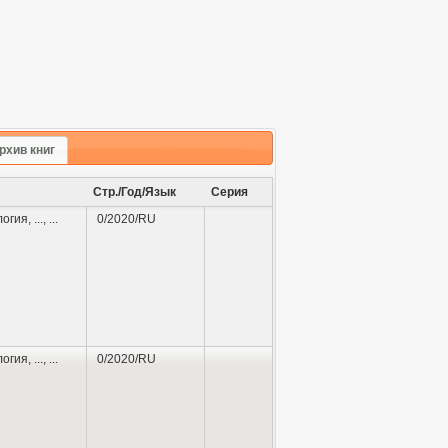
рхив книг
Стр./Год/Язык
Серия
логия
,
...
, ...
0/2020/RU
логия
,
...
, ...
0/2020/RU