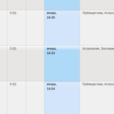
0 (0)
вчера,
Публицистика
,
Астро
16:45
0 (0)
вчера,
Астрология
,
Эзотери
16:43
0 (0)
вчера,
Публицистика
,
Астро
14:54