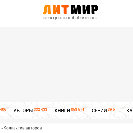
406
332 433
858 514
39 511
АВТОРЫ
КНИГИ
СЕРИИ
КА
>
Коллектив авторов