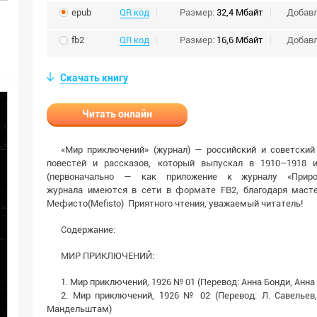
epub
QR код
Размер:
32,4 Мбайт
Добав
fb2
QR код
Размер:
16,6 Мбайт
Добав
Скачать книгу
Читать онлайн
«Мир приключений» (журнал) — российский и советский
повестей и рассказов, который выпускал в 1910–1918 
(первоначально — как приложение к журналу «При
журнала имеются в сети в формате FB2, благодаря маст
Мефисто(Mefisto) Приятного чтения, уважаемый читатель!
Содержание:
МИР ПРИКЛЮЧЕНИЙ:
1. Мир приключений, 1926 № 01 (Перевод: Анна Бонди, Анна
2. Мир приключений, 1926 № 02 (Перевод: Л. Савельев,
Мандельштам)