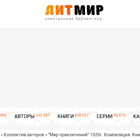
406
332 437
858 527
39 513
АВТОРЫ
КНИГИ
СЕРИИ
КА
>
Коллектив авторов
>
"Мир приключений" 1926г. Компиляция. Книг