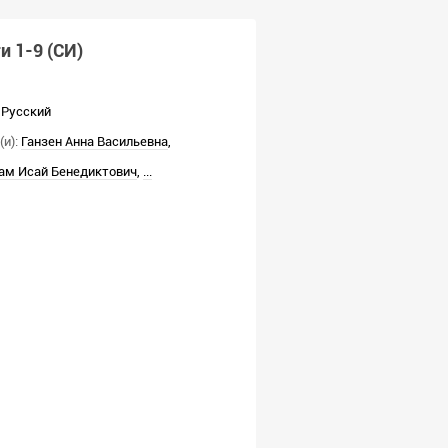
и 1-9 (СИ)
Русский
и):
Ганзен Анна Васильевна
,
м Исай Бенедиктович
,
...