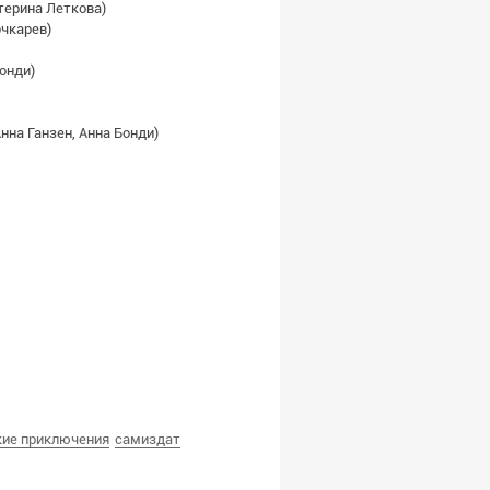
атерина Леткова)
очкарев)
Бонди)
нна Ганзен, Анна Бонди)
кие приключения
самиздат