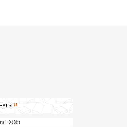
24
НАЛЫ
и 1-9 (СИ)