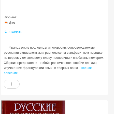
Пол автора:
любой
Формат:
мужской
djvu
женский
Скачать
Скрыть закрытые книги
Французские пословицы и поговорки, сопровождаемые
Применить
русскими эквивалентами, расположены в алфавитном порядке
по первому смысловому слову пословицы и снабжены номером.
Очистить
Сборник представляет собой практическое пособие для лиц,
изучающих французский язык. В сборник вошл...
Полное
описание
!