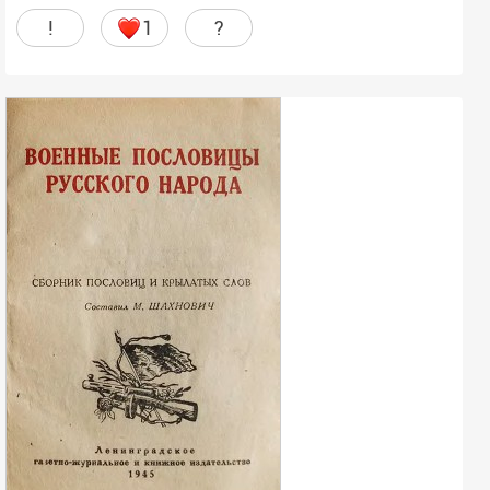
!
1
?