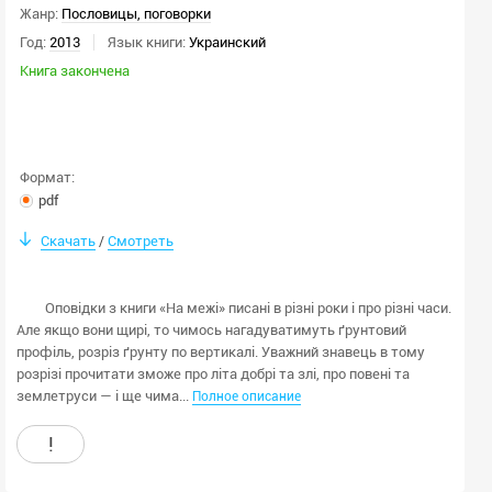
Жанр:
Пословицы, поговорки
Год:
2013
Язык книги:
Украинский
Книга закончена
Формат:
pdf
Скачать
Смотреть
/
Оповідки з книги «На межі» писані в різні роки і про різні часи.
Але якщо вони щирі, то чимось нагадуватимуть ґрунтовий
профіль, розріз ґрунту по вертикалі. Уважний знавець в тому
розрізі прочитати зможе про літа добрі та злі, про повені та
землетруси — і ще чима...
Полное описание
!