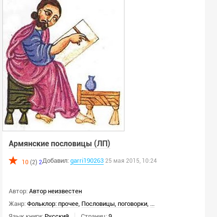
Выбрать жанры из списка
Всего выбрано -
0
Язык:
Любой
Язык оригинала:
Любой
Ключевое слово:
Армянские пословицы (ЛП)
Добавил:
garri190263
25 мая 2015, 10:24
10
(2)
2
Год:
Автор:
Автор неизвестен
г.
г.
Жанр:
Фольклор: прочее
,
Пословицы, поговорки
,
...
Язык книги:
Русский
Страниц:
9