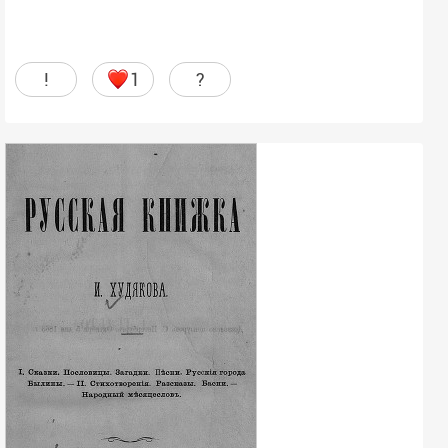
!
1
?