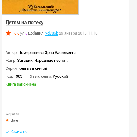
Детям на потеху
Добавил:
vdv86k
29 января 2015, 11:18
5.5
(2)
2
Автор:
Померанцева Эрна Васильевна
Жанр:
Загадки
,
Народные песни
,
...
Серия:
Книга за книгой
Год:
1983
Язык книги:
Русский
Книга закончена
Формат:
djvu
Скачать