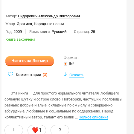
Автор:
Сидорович Александр Викторович
Жанр:
Эротика
,
Народные песни
,
...
Год:
2009
Язык книги:
Русский
Страниц:
25
Книга закончена
Формат:
Читать на Литмир
fb2
Комментарии
(
3
)
Скачать
Эта книга — для простого нормального читателя, любящего
соленую шутку и острое слово. Поговорки, частушки, пословицы
разные: добрые и злые, складные по смыслу и совершенно
абсурдные, любовные и социальные по содержанию. Народ —
коллективный автор, талант его велик ...
Полное описание
!
1
?