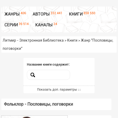
406
332 441
858 550
ЖАНРЫ
АВТОРЫ
КНИГИ
39 514
24
СЕРИИ
КАНАЛЫ
Литмир - Электронная Библиотека
>
Книги
>
Жанр "Пословицы,
поговорки"
Название книги содержит:
Включённые жанры
Показать доп. параметры ↓↓
Выбрать жанры из списка
Фольклор - Пословицы, поговорки
Всего выбрано -
1
Исключённые жанры