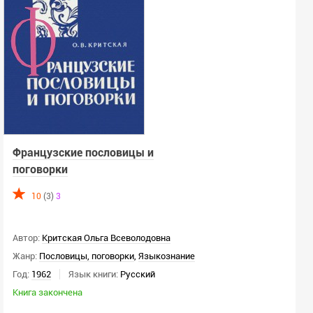
Закончен или неизвестно
Сортировать:
По релевантности
СИ:
Французские пословицы и
Не важно
поговорки
Только СИ
Скрыть СИ
10
(3)
3
ЛП:
Автор:
Критская Ольга Всеволодовна
Не важно
Жанр:
Пословицы, поговорки
,
Языкознание
Только ЛП
Год:
1962
Язык книги:
Русский
Скрыть ЛП
Книга закончена