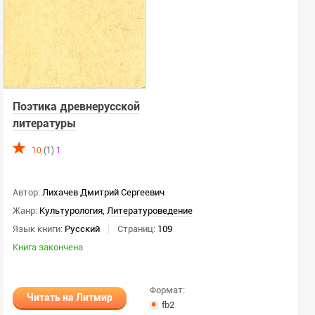
Поэтика древнерусской
литературы
10
(1)
1
Автор:
Лихачев Дмитрий Сергеевич
Жанр:
Культурология
,
Литературоведение
Язык книги:
Русский
Страниц:
109
Книга закончена
Формат:
Читать на Литмир
fb2