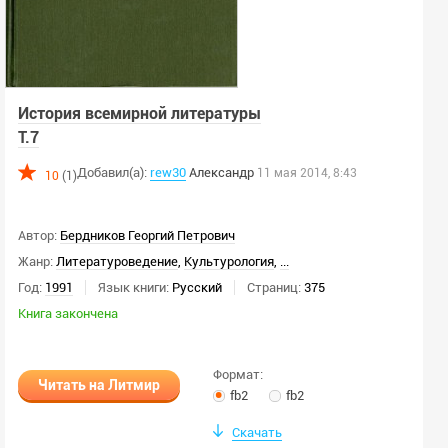
История всемирной литературы
Т.7
Добавил(а):
rew30
Александр
11 мая 2014, 8:43
10
(1)
Автор:
Бердников Георгий Петрович
Жанр:
Литературоведение
,
Культурология
,
...
Год:
1991
Язык книги:
Русский
Страниц:
375
Книга закончена
Формат:
Читать на Литмир
fb2
fb2
Скачать