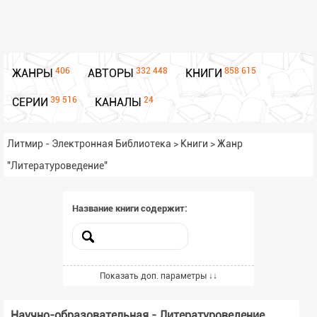
406
332 448
858 615
ЖАНРЫ
АВТОРЫ
КНИГИ
39 516
24
СЕРИИ
КАНАЛЫ
Литмир - Электронная Библиотека
>
Книги
>
Жанр
"Литературоведение"
Название книги содержит:
Включённые жанры
Показать доп. параметры ↓↓
Выбрать жанры из списка
Научно-образовательная - Литературоведение
Всего выбрано -