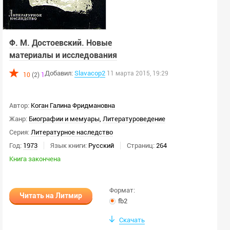
Ф. М. Достоевский. Новые
материалы и исследования
Добавил:
Slavacop2
11 марта 2015, 19:29
10
(2)
1
Автор:
Коган Галина Фридмановна
Жанр:
Биографии и мемуары
,
Литературоведение
Серия:
Литературное наследство
Год:
1973
Язык книги:
Русский
Страниц:
264
Книга закончена
Формат:
Читать на Литмир
fb2
Скачать