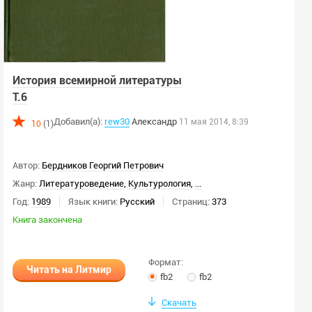
История всемирной литературы
Т.6
Добавил(а):
rew30
Александр
11 мая 2014, 8:39
10
(1)
Автор:
Бердников Георгий Петрович
Жанр:
Литературоведение
,
Культурология
,
...
Год:
1989
Язык книги:
Русский
Страниц:
373
Книга закончена
Формат:
Читать на Литмир
fb2
fb2
Скачать