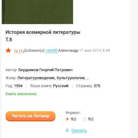
История всемирной литературы
Т.8
Добавил(а):
rew30
Александр
11 мая 2014, 8:48
10
(1)
Автор:
Бердников Георгий Петрович
Жанр:
Литературоведение
,
Культурология
,
...
Год:
1994
Язык книги:
Русский
Страниц:
375
Книга закончена
Формат:
Читать на Литмир
fb2
fb2
Скачать