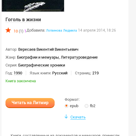
Скрыть ЛП
Гоголь в жизни
Пол автора:
любой
Добавила:
14 апреля 2014, 18:26
Логвинова
Людмила
10
(1)
1
мужской
женский
Автор:
Вересаев Викентий Викентьевич
Жанр:
Биографии и мемуары
,
Литературоведение
Скрыть закрытые книги
Серия:
Биографические хроники
Применить
Год:
1990
Язык книги:
Русский
Страниц:
219
Книга закончена
Очистить
Формат:
Читать на Литмир
epub
fb2
Скачать
Книги, составленные из документов и мемуаров, принесли