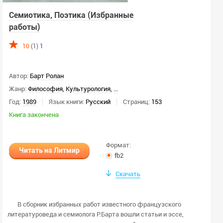
Семиотика, Поэтика (Избранные
работы)
10
(1)
1
Автор:
Барт Ролан
Жанр:
Философия
,
Культурология
,
...
Год:
1989
Язык книги:
Русский
Страниц:
153
Книга закончена
Формат:
Читать на Литмир
fb2
Скачать
В сборник избранных работ известного французского
литературоведа и семиолога Р.Барта вошли статьи и эссе,