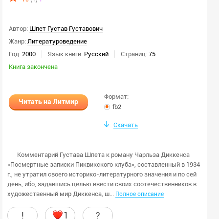
Автор:
Шпет Густав Густавович
Жанр:
Литературоведение
Год:
2000
Язык книги:
Русский
Страниц:
75
Книга закончена
Формат:
Читать на Литмир
fb2
Скачать
Комментарий Густава Шпета к роману Чарльза Диккенса
«Посмертные записки Пиквикского клуба», составленный в 1934
г., не утратил своего историко-литературного значения и по сей
день, ибо, задавшись целью ввести своих соотечественников в
художественный мир Диккенса, ш...
Полное описание
!
1
?