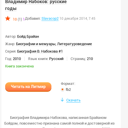
Владимир Набоков: русские
г.
г.
годы
Добавил:
Slavacop2
10 декабря 2014, 7:45
10
(1)
1
Формат:
Любой
fb2
Автор:
Бойд Брайан
html
txt
Жанр:
Биографии и мемуары
,
Литературоведение
rtf
docx
Серия:
Биография В. Набокова #1
Год:
2010
Язык книги:
Русский
Страниц:
210
odt
doc
Книга закончена
epub
pdf
djvu
mp3
Формат:
m4b
ogg
Читать на Литмир
fb2
Количество страниц:
Скачать
стр.
стр.
Биография Владимира Набокова, написанная Брайаном
Бойдом, повсеместно признана самой полной и достоверной из