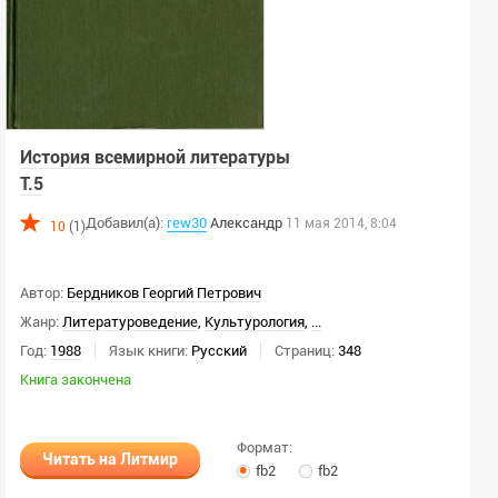
История всемирной литературы
Т.5
Добавил(а):
rew30
Александр
11 мая 2014, 8:04
10
(1)
Автор:
Бердников Георгий Петрович
Жанр:
Литературоведение
,
Культурология
,
...
Год:
1988
Язык книги:
Русский
Страниц:
348
Книга закончена
Формат:
Читать на Литмир
fb2
fb2