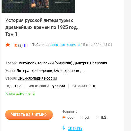
История русской литературы с
древнейших времен по 1925 год.
Том 1
Добавила:
15 мая 2014, 18:09
Логвинова
Людмила
10
(2)
1
|
1
Автор:
Святополк-Мирский (Мирский) Дмитрий Петрович
Жанр:
Литературоведение
,
Культурология
,
...
Серия:
Энциклопедия России
Год:
2008
Язык книги:
Русский
Страниц:
110
Книга закончена
Формат:
Читать на Литмир
doc
pdf
fb2
Скачать