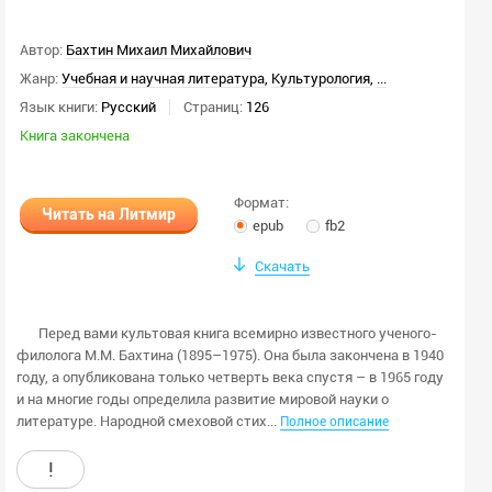
Автор:
Бахтин Михаил Михайлович
Жанр:
Учебная и научная литература
,
Культурология
,
...
Язык книги:
Русский
Страниц:
126
Книга закончена
Формат:
Читать на Литмир
epub
fb2
Скачать
Перед вами культовая книга всемирно известного ученого-
филолога М.М. Бахтина (1895–1975). Она была закончена в 1940
году, а опубликована только четверть века спустя – в 1965 году
и на многие годы определила развитие мировой науки о
литературе. Народной смеховой стих...
Полное описание
!