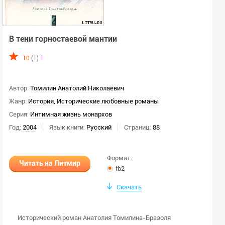
В тени горностаевой мантии
10
(1)
1
Автор:
Томилин Анатолий Николаевич
Жанр:
История
,
Исторические любовные романы
Серия:
Интимная жизнь монархов
Год:
2004
Язык книги:
Русский
Страниц:
88
Формат:
Читать на Литмир
fb2
Скачать
Исторический роман Анатолия Томилина-Бразоля