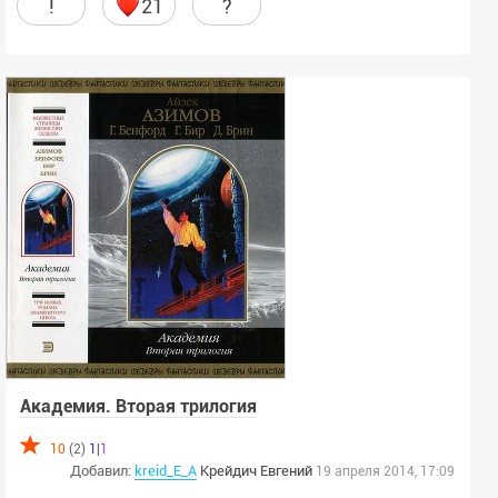
!
21
?
Академия. Вторая трилогия
10
(2)
1
|
1
Добавил:
kreid_E_A
Крейдич
Евгений
19 апреля 2014, 17:09