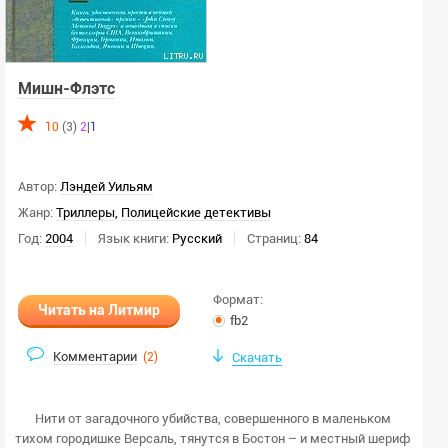
Мишн-Флэтс
10
(3)
2
|
1
Автор:
Лэндей Уильям
Жанр:
Триллеры
,
Полицейские детективы
Год:
2004
Язык книги:
Русский
Страниц:
84
Формат:
Читать на Литмир
fb2
Комментарии
(
2
)
Скачать
Нити от загадочного убийства, совершенного в маленьком
тихом городишке Версаль, тянутся в Бостон – и местный шериф