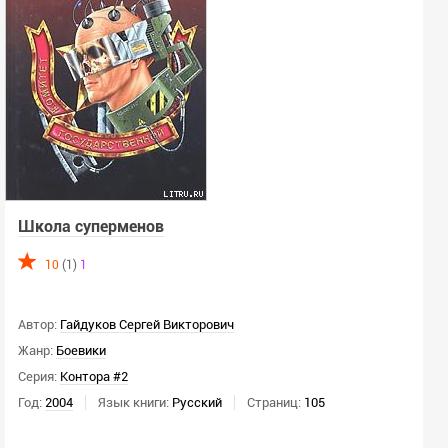
Сортировать:
По релевантности
СИ:
Не важно
Только СИ
Школа суперменов
Скрыть СИ
10
(1)
1
ЛП:
Автор:
Гайдуков Сергей Викторович
Не важно
Жанр:
Боевики
Только ЛП
Серия:
Контора #2
Скрыть ЛП
Год:
2004
Язык книги:
Русский
Страниц:
105
Пол автора: