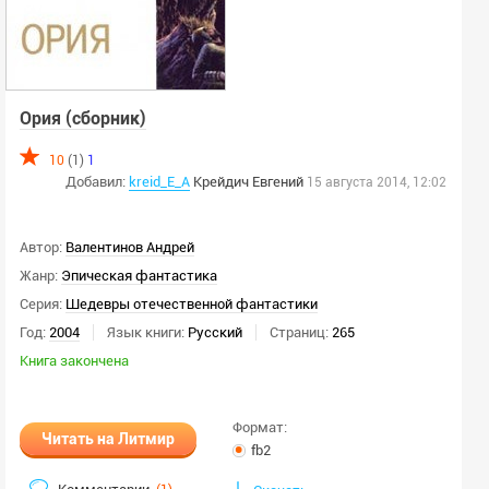
Ория (сборник)
10
(1)
1
Добавил:
kreid_E_A
Крейдич
Евгений
15 августа 2014, 12:02
Автор:
Валентинов Андрей
Жанр:
Эпическая фантастика
Серия:
Шедевры отечественной фантастики
Год:
2004
Язык книги:
Русский
Страниц:
265
Книга закончена
Формат:
Читать на Литмир
fb2