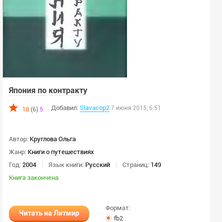
Япония по контракту
Добавил:
Slavacop2
7 июня 2015, 6:51
10
(6)
5
Автор:
Круглова Ольга
Жанр:
Книги о путешествиях
Год:
2004
Язык книги:
Русский
Страниц:
149
Книга закончена
Формат:
Читать на Литмир
fb2