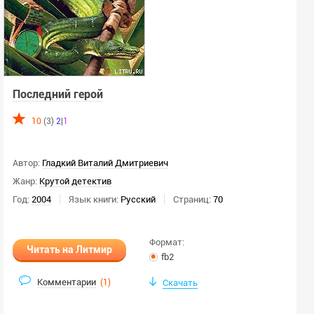
Последний герой
10
(3)
2
|
1
Автор:
Гладкий Виталий Дмитриевич
Жанр:
Крутой детектив
Год:
2004
Язык книги:
Русский
Страниц:
70
Формат:
Читать на Литмир
fb2
Комментарии
(
1
)
Скачать