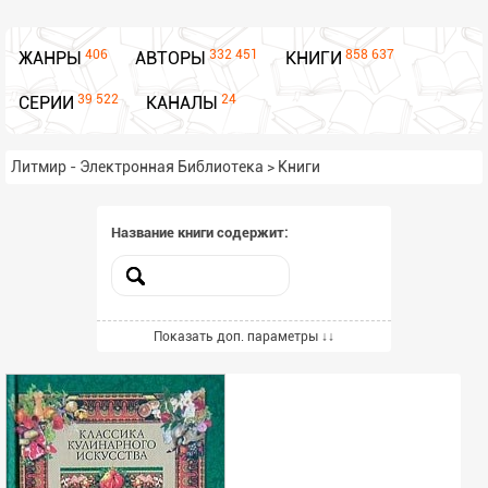
406
332 451
858 637
ЖАНРЫ
АВТОРЫ
КНИГИ
39 522
24
СЕРИИ
КАНАЛЫ
Литмир - Электронная Библиотека
>
Книги
Название книги содержит:
Включённые жанры
Показать доп. параметры ↓↓
Выбрать жанры из списка
Всего выбрано -
0
Исключённые жанры
Выбрать жанры из списка