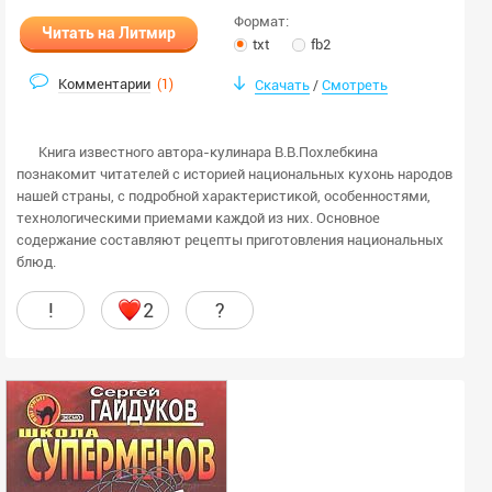
Формат:
Формат:
Читать на Литмир
Любой
fb2
txt
fb2
html
txt
Комментарии
(
1
)
Скачать
Смотреть
/
rtf
docx
odt
doc
Книга известного автора-кулинара В.В.Похлебкина
epub
pdf
познакомит читателей с историей национальных кухонь народов
нашей страны, с подробной характеристикой, особенностями,
djvu
mp3
технологическими приемами каждой из них. Основное
m4b
ogg
содержание составляют рецепты приготовления национальных
блюд.
Количество страниц:
!
2
?
стр.
стр.
Текст книги:
Закончен или неизвестно