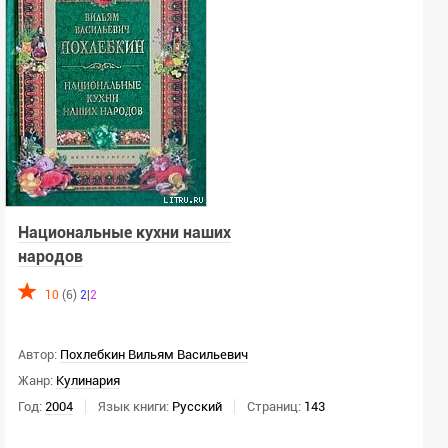
Всего выбрано -
0
Язык:
Любой
Язык оригинала:
Любой
Национальные кухни наших
Ключевое слово:
народов
10
(6)
2
|
2
Год:
Автор:
Похлебкин Вильям Васильевич
г.
г.
Жанр:
Кулинария
Год:
2004
Язык книги:
Русский
Страниц:
143