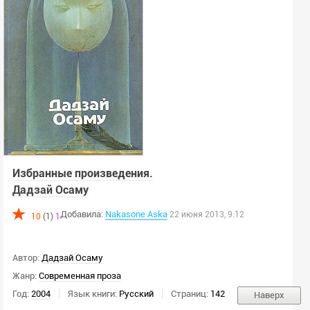
Избранные произведения.
Дадзай Осаму
Добавила:
Nakasone Aska
22 июня 2013, 9:12
10
(1)
1
Автор:
Дадзай Осаму
Жанр:
Современная проза
Год:
2004
Язык книги:
Русский
Страниц:
142
Наверх