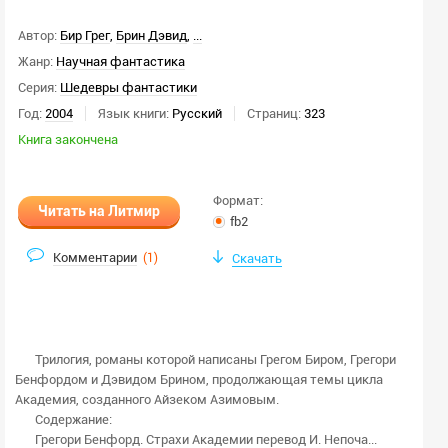
Автор:
Бир Грег
,
Брин Дэвид
,
...
Жанр:
Научная фантастика
Серия:
Шедевры фантастики
Год:
2004
Язык книги:
Русский
Страниц:
323
Книга закончена
Формат:
Читать на Литмир
fb2
Комментарии
(
1
)
Скачать
Трилогия, романы которой написаны Грегом Биром, Грегори
Бенфордом и Дэвидом Брином, продолжающая темы цикла
Академия, созданного Айзеком Азимовым.
Содержание:
Грегори Бенфорд. Страхи Академии перевод И. Непоча...