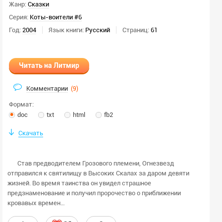
Жанр:
Сказки
Серия:
Коты-воители #6
Год:
2004
Язык книги:
Русский
Страниц:
61
Читать на Литмир
Комментарии
(
9
)
Формат:
doc
txt
html
fb2
Скачать
Став предводителем Грозового племени, Огнезвезд
отправился к святилищу в Высоких Скалах за даром девяти
жизней. Во время таинства он увидел страшное
предзнаменование и получил пророчество о приближении
кровавых времен…