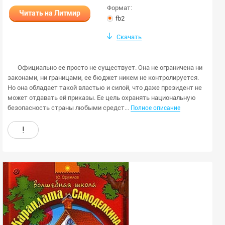
Формат:
любой
Читать на Литмир
fb2
мужской
Скачать
женский
Скрыть закрытые книги
Официально ее просто не существует. Она не ограничена ни
законами, ни границами, ее бюджет никем не контролируется.
Применить
Но она обладает такой властью и силой, что даже президент не
может отдавать ей приказы. Ее цель охранять национальную
Очистить
безопасность страны любыми средст...
Полное описание
!