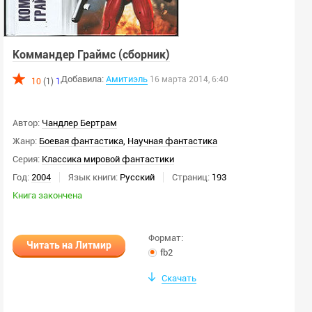
Коммандер Граймс (сборник)
Добавила:
Амитиэль
16 марта 2014, 6:40
10
(1)
1
Автор:
Чандлер Бертрам
Жанр:
Боевая фантастика
,
Научная фантастика
Серия:
Классика мировой фантастики
Год:
2004
Язык книги:
Русский
Страниц:
193
Книга закончена
Формат:
Читать на Литмир
fb2
Скачать