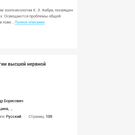
дным зоопсихологом К. Э. Фабри, посвящен
ых. Освещаются проблемы общей
 пове...
Полное описание
гии высшей нервной
др Борисович
цина
,
...
ги:
Русский
Страниц:
109