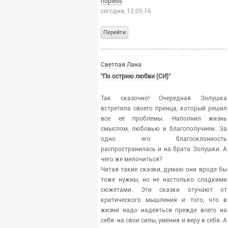
hopless
Любой
сегодня, 12:05:16
Перейти
Ключевое слово:
Светлая Лана
"
По острию любви (СИ)
"
Год:
Так сказочно! Очередная Золушка
г.
г.
встретила своего принца, который решил
все её проблемы. Наполнил жизнь
смыслом, любовью и благополучием. За
одно его благосклонность
Формат:
распространилась и на брата Золушки. А
чего же мелочиться?
Любой
fb2
Читая такие сказки, думаю они вроде бы
html
txt
тоже нужны, но не настолько сладкими
сюжетами. Эти сказки отучают от
rtf
docx
критического мышления и того, что в
odt
doc
жизни надо надеяться прежде всего на
себя: на свои силы, умения и веру в себя. А
epub
pdf