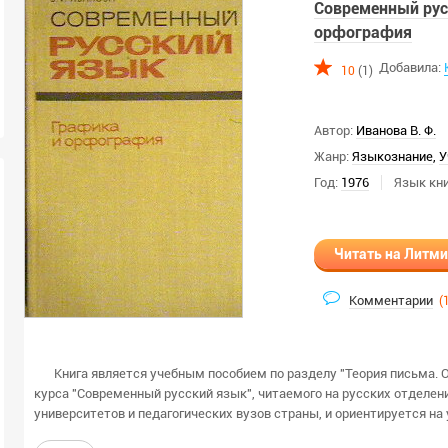
Современный рус
орфография
Добавила:
10
(1)
Автор:
Иванова В. Ф.
Жанр:
Языкознание
,
У
Год:
1976
Язык кни
Читать на Литм
Комментарии
(
Книга является учебным пособием по разделу "Теория письма.
курса "Современный русский язык", читаемого на русских отделе
университетов и педагогических вузов страны, и ориентируется на 