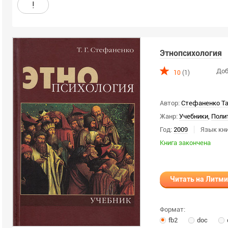
!
Этнопсихология
Доб
10
(1)
Автор:
Стефаненко Та
Жанр:
Учебники
,
Поли
Год:
2009
Язык кни
Книга закончена
Читать на Литм
Формат:
fb2
doc