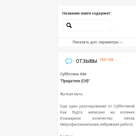
Название книги содержит:
Включённые жанры
Показать доп. параметры ↓↓
Выбрать жанры из списка
Всего выбрано -
1
760 109
ОТЗЫВЫ
Исключённые жанры
Субботина Айя
"
Предатели (СИ)
"
Выбрать жанры из списка
Всего выбрано -
0
Жуткая муть.
Язык:
Ещё одно разочарование от Субботиной.
Как будто написано на коленке.
Любой
Кошмарное количество ляпов.
Непрофессиональная, небрежная работа.
Язык оригинала: