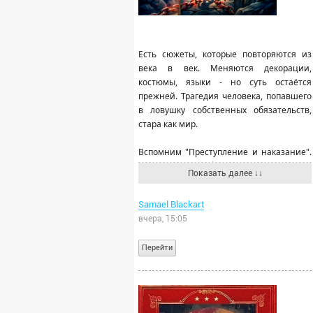
Есть сюжеты, которые повторяются из
века в век. Меняются декорации,
костюмы, языки - но суть остаётся
прежней. Трагедия человека, попавшего
в ловушку собственных обязательств,
стара как мир.
Вспомним "Преступление и наказание".
Раскольников убивает не из жажды
Показать далее ↓↓
наживы - он убивает, чтобы
расплатиться с долгами. Достоевский,
Samael Blackart
сам бывший хроническим должником,
вчера, 15:05
знал эту тему изнутри.
Перейти
Вспомним "Мёртвые души". Чичиков
скупает "мёртвые души" не ради забавы -
он пытается заложить их в банк и
получить деньги. Гоголь показывает нам
человека, который сам находится в