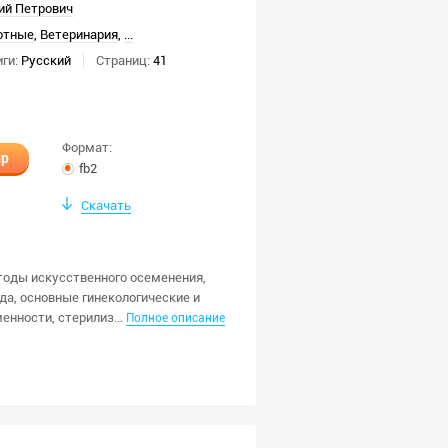
ий Петрович
отные
,
Ветеринария
,
...
ги:
Русский
Страниц:
41
Формат:
ир
fb2
Скачать
тоды искусственного осеменения,
да, основные гинекологические и
нности, стерилиз...
Полное описание