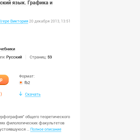
ский язык. Графика и
Krepe Виктория
20 декабря 2013, 13:51
чебники
ги:
Русский
Страниц:
59
Формат:
ир
fb2
1
)
Скачать
 Орфография" общего теоретического
ниях филологических факультетов
устоявшуюся ...
Полное описание