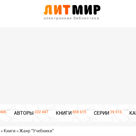
406
332 447
858 615
39 516
АВТОРЫ
КНИГИ
СЕРИИ
КА
>
Книги
>
Жанр "Учебники"