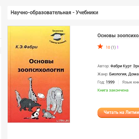
Научно-образовательная - Учебники
Основы зоопсихо
10
(1)
1
Автор:
Фабри Курт Эр
Жанр:
Биология
,
Дома
Год:
1999
Язык кни
Книга закончена
Читать на Литм