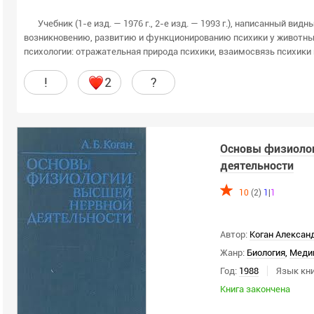
Учебник (1-е изд. — 1976 г., 2-е изд. — 1993 г.), написанный ви
возникновению, развитию и функционированию психики у животн
психологии: отражательная природа психики, взаимосвязь психики и
!
2
?
Основы физиоло
деятельности
10
(2)
1
|
1
Автор:
Коган Алексан
Жанр:
Биология
,
Меди
Год:
1988
Язык кни
Книга закончена