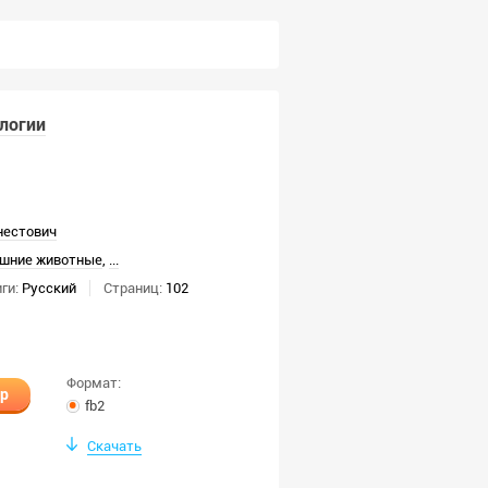
логии
нестович
шние животные
,
...
ги:
Русский
Страниц:
102
Формат:
ир
fb2
Скачать