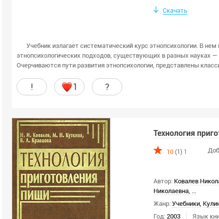
Скачать
Учебник излагает систематический курс этнопсихологии. В нем
этнопсихологических подходов, существующих в разных науках — о
Очерчиваются пути развития этнопсихологии, представлены класси
!
1
?
Технология приг
Доб
10
(1)
1
Автор:
Ковалев Никол
Николаевна
,
...
Жанр:
Учебники
,
Кули
Год:
2003
Язык кни