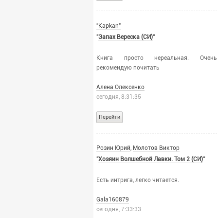
Не важно
Только СИ
"Kapkan"
"
Запах Вереска (СИ)
"
Скрыть СИ
Книга просто нереальная. Очень
ЛП:
рекомендую почитать
Не важно
Алена Олексенко
Только ЛП
сегодня, 8:31:35
Скрыть ЛП
Перейти
Пол автора:
любой
Розин Юрий
,
Молотов Виктор
мужской
"
Хозяин Волшебной Лавки. Том 2 (СИ)
"
женский
Есть интрига, легко читается.
Скрыть закрытые книги
Gala160879
сегодня, 7:33:33
Применить