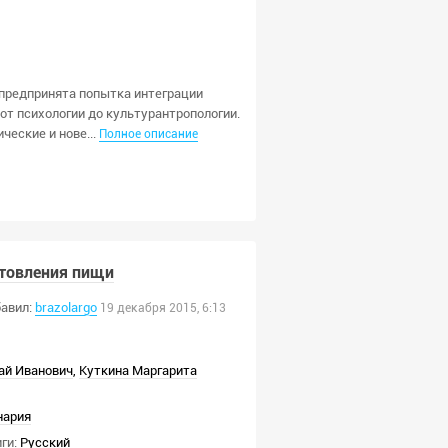
 предпринята попытка интеграции
т психологии до культурантропологии.
ческие и нове...
Полное описание
отовления пищи
авил:
brazolargo
19 декабря 2015, 6:13
ай Иванович
,
Куткина Маргарита
нария
ги:
Русский