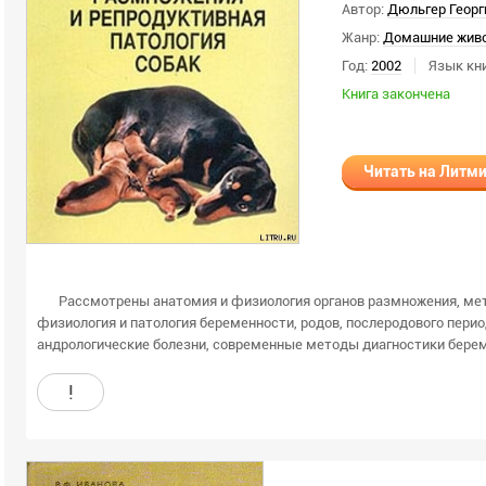
Автор:
Дюльгер Георг
Жанр:
Домашние жив
Год:
2002
Язык кни
Книга закончена
Читать на Литм
Рассмотрены анатомия и физиология органов размножения, ме
физиология и патология беременности, родов, послеродового перио
андрологические болезни, современные методы диагностики береме
!