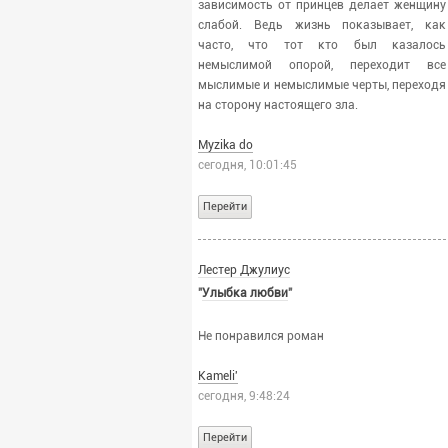
зависимость от принцев делает женщину
djvu
mp3
слабой. Ведь жизнь показывает, как
часто, что тот кто был казалось
m4b
ogg
немыслимой опорой, переходит все
Количество страниц:
мыслимые и немыслимые черты, переходя
на сторону настоящего зла.
стр.
стр.
Myzika do
сегодня, 10:01:45
Перейти
Текст книги:
Закончен или неизвестно
Лестер Джулиус
"
Улыбка любви
"
Сортировать:
Не понравился роман
По релевантности
Kameli'
сегодня, 9:48:24
СИ:
Перейти