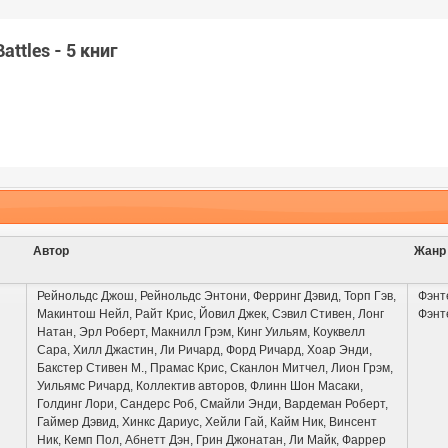
ttles - 5 книг
Автор
Жанр
Рейнольдс Джош
,
Рейнольдс Энтони
,
Ферринг Дэвид
,
Торп Гэв
,
Фэнт
Макинтош Нейл
,
Райт Крис
,
Йовил Джек
,
Сэвил Стивен
,
Лонг
Фэнт
Натан
,
Эрл Роберт
,
Макнилл Грэм
,
Кинг Уильям
,
Коуквелл
Сара
,
Хилл Джастин
,
Ли Ричард
,
Форд Ричард
,
Хоар Энди
,
Бакстер Стивен М.
,
Прамас Крис
,
Сканлон Митчел
,
Лион Грэм
,
Уильямс Ричард
,
Коллектив авторов
,
Флинн Шон Масаки
,
Голдинг Лори
,
Сандерс Роб
,
Смайли Энди
,
Вардеман Роберт
,
Гаймер Дэвид
,
Хинкс Дариус
,
Хейли Гай
,
Кайм Ник
,
Винсент
Ник
,
Кемп Пол
,
Абнетт Дэн
,
Грин Джонатан
,
Ли Майк
,
Фаррер