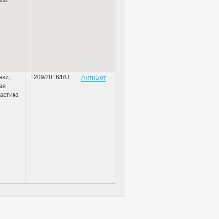
ези
,
1209/2016/RU
АнтиБот
ая
астика