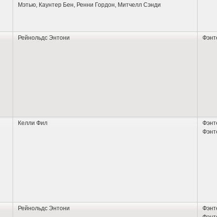
Мэтью
,
Каунтер Бен
,
Ренни Гордон
,
Митчелл Сэнди
Рейнольдс Энтони
Фэнт
Келли Фил
Фэнт
Фэнт
Рейнольдс Энтони
Фэнт
Фэнт