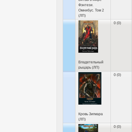
Фэнтези.
Омнибус. Том 2
(ЛП)
0 (0)
Владетельный
рыцарь (ЛП)
0 (0)
Кровь Зигмара
(ЛП)
0 (0)