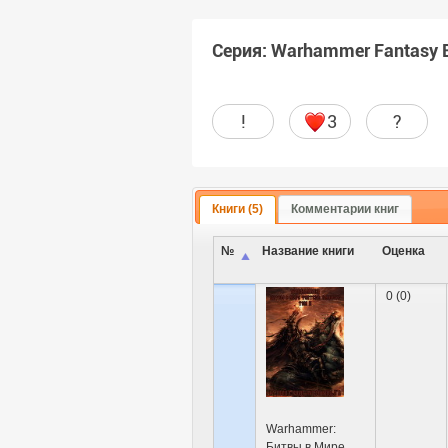
Серия: Warhammer Fantasy Ba
!
3
?
Книги (5)
Комментарии книг
№
Название книги
Оценка
0 (0)
Warhammer:
Битвы в Мире