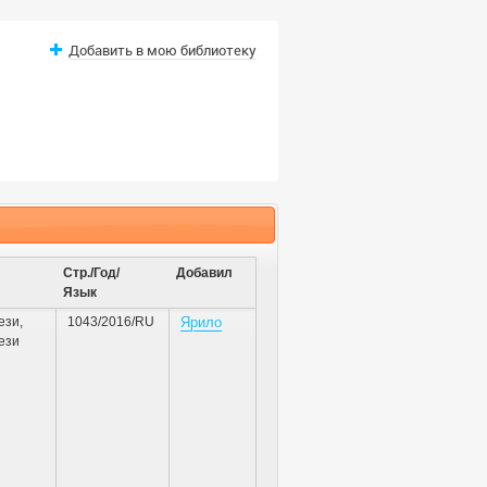
Добавить в мою библиотеку
Стр./Год/
Добавил
Язык
ези
,
1043/2016/RU
Ярило
ези