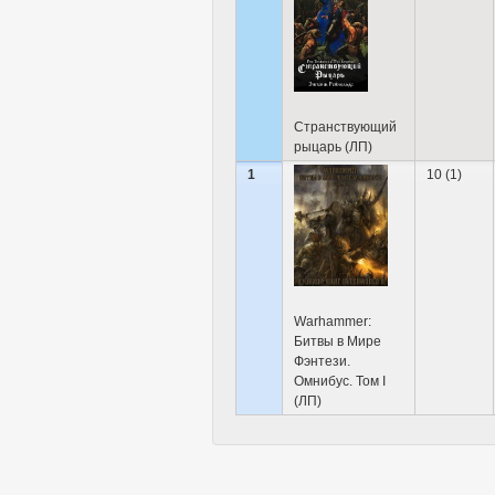
Странствующий
рыцарь (ЛП)
1
10 (1)
Warhammer:
Битвы в Мире
Фэнтези.
Омнибус. Том I
(ЛП)