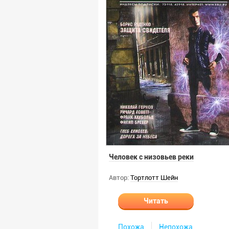
Человек с низовьев реки
Автор:
Тортлотт Шейн
Читать
Похожа
Непохожа