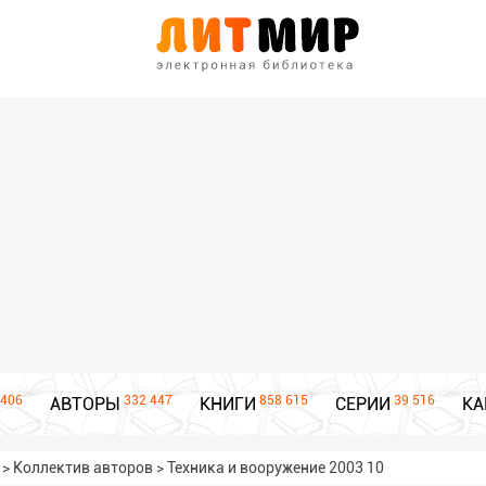
406
332 447
858 615
39 516
АВТОРЫ
КНИГИ
СЕРИИ
КА
>
Коллектив авторов
>
Техника и вооружение 2003 10