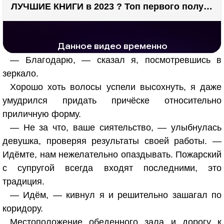
ЛУЧШИЕ КНИГИ в 2023 ? Топ первого полугодия ?
РЕКЛАМА
РЕКЛАМА
1281 тыс. просмотров
25.7 тыс.
— Благодарю, — сказал я, посмотревшись в
зеркало.
Хорошо хоть волосы успели высохнуть, я даже
умудрился придать причёске относительно
приличную форму.
— Не за что, ваше сиятельство, — улыбнулась
девушка, проверяя результаты своей работы. —
Идёмте, нам нежелательно опаздывать. Пожарский
с супругой всегда входят последними, это
традиция.
— Идём, — кивнул я и решительно зашагал по
коридору.
Местоположение обеденного зала и дорогу к