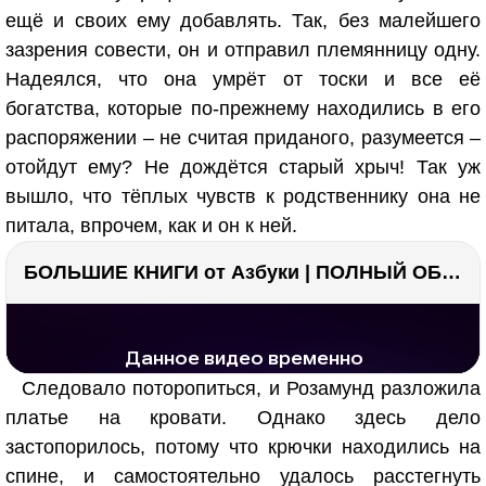
ещё и своих ему добавлять. Так, без малейшего
зазрения совести, он и отправил племянницу одну.
Надеялся, что она умрёт от тоски и все её
богатства, которые по-прежнему находились в его
распоряжении – не считая приданого, разумеется –
отойдут ему? Не дождётся старый хрыч! Так уж
вышло, что тёплых чувств к родственнику она не
питала, впрочем, как и он к ней.
БОЛЬШИЕ КНИГИ от Азбуки | ПОЛНЫЙ ОБЗОР | Моя коллекция 20+ книг ??
РЕКЛАМА
РЕКЛАМА
1278 тыс. просмотров
25.7 тыс.
Следовало поторопиться, и Розамунд разложила
платье на кровати. Однако здесь дело
застопорилось, потому что крючки находились на
спине, и самостоятельно удалось расстегнуть