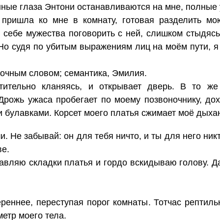
ные глаза Энтони останавливаются на мне, полные 
пришла ко мне в комнату, готовая разделить мо
 себе мужества поговорить с ней, слишком стыдясь 
Но судя по убитым выражениям лиц на моём пути, я 
очным словом; семантика, Эмилия.
тительно кланяясь, и открывает дверь. В то же
 Дрожь ужаса пробегает по моему позвоночнику, дох
булавками. Корсет моего платья сжимает моё дыхан
и. Не забывай: он для тебя ничто, и ты для него ни
ве.
авляю складки платья и гордо вскидываю голову. Да
реннее, переступая порог комнаты. Тотчас рептиль
етр моего тела.