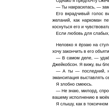
Однако я предпочту сжечь
— Ты накрасилась, — зам
Его вкрадчивый голос в
желаний, как наркоман пе
коснуться его и чувствовать
Если любовь для слабых,
Неловко я ёрзаю на стуле
хочу закончить в его объяти
— В самом деле, — удаё
Джейкобсон. Я вижу, вы бл
— А ты — последний, на
эмансипация выставлять с
Я злобно смеюсь.
— Не знаю, милорд, спрос
вашему исполнению в моём 
Я слышу, как в токсичном