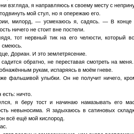
тени взгляда, я направляюсь к своему месту с непри
тодвинуть мой стул, но я опережаю его.
ии, милорд, — усмехаюсь я, садясь. — В конце 
ость ничего не стоит вне постели.
ядя, тот нервный тик на его челюсти, который вс
 смеюсь.
це, Дориан. И это землетрясение.
садится обратно, не переставая смотреть на меня.
обнажённым рукам, испаряясь в моём гневе.
аже фальшивой улыбки. Он не получит ничего, кро
 есть: ничто.
улся, я беру тост и начинаю намазывать его м
ость невыносима. Я задыхаюсь в сатиновых складк
он всё ещё мой кислород.
ас.