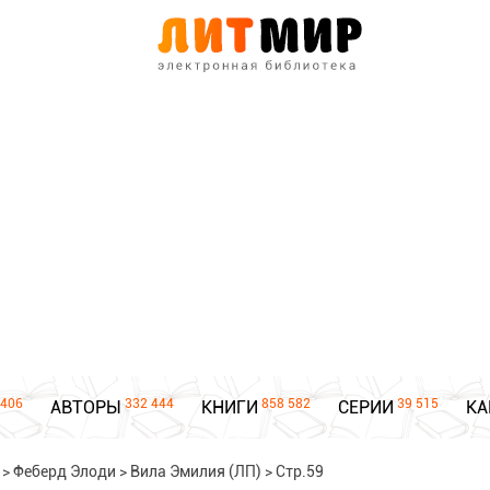
406
332 444
858 582
39 515
АВТОРЫ
КНИГИ
СЕРИИ
КА
>
Феберд Элоди
>
Вила Эмилия (ЛП)
>
Стр.59