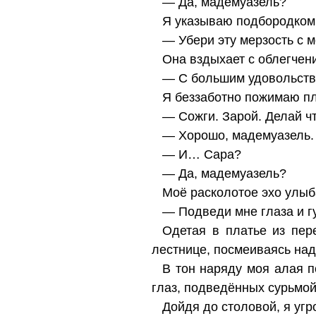
— Да, мадемуазель?
Я указываю подбородком 
— Убери эту мерзость с м
Она вздыхает с облегчени
— С большим удовольстви
Я беззаботно пожимаю п
— Сожги. Зарой. Делай чт
— Хорошо, мадемуазель.
— И… Сара?
— Да, мадемуазель?
Моё расколотое эхо улыб
— Подведи мне глаза и г
Одетая в платье из пер
лестнице, посмеиваясь на
В тон наряду моя алая п
глаз, подведённых сурьмой
Дойдя до столовой, я угр