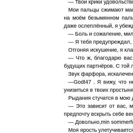
— Твои крики удовольстви
Мои пальцы сжимают мас
на моём безымянном паль
даже ослеплённый, я убежд
— Боль и сожаление, мил
— Я тебя предупреждал, 
Отгоняя искушение, я кла
— Что ж, благодарю вас,
будущих партнёров. С той л
Звук фарфора, искалечен
—Godt47 . Я вижу, что н
унизиться в твоих простын
Рыдания стучатся в мою д
— Это зависит от вас, 
предпочту вскрыть себе ве
— Довольно,min sommerfu
Моя ярость улетучиваетс