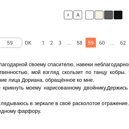
A
A
1
2
3
...
58
59
60
...
62
благодарной своему спасителю, навеки неблагодарно
твенностью, мой взгляд скользит по танцу кобры.
ние лица Дориана, обращённое ко мне.
 крикнуть моему нарисованному двойнику.Держись
глядываюсь в зеркале в своё расколотое отражение.
едному фарфору.