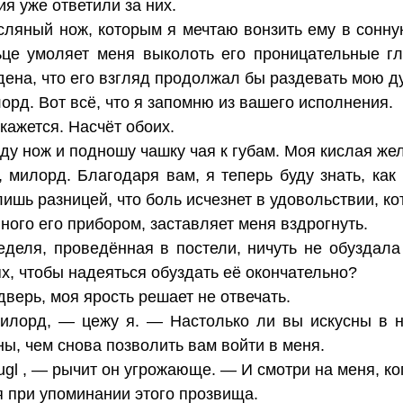
я уже ответили за них.
ляный нож, которым я мечтаю вонзить ему в сонну
це умоляет меня выколоть его проницательные гл
ена, что его взгляд продолжал бы раздевать мою ду
орд. Вот всё, что я запомню из вашего исполнения.
кажется. Насчёт обоих.
ду нож и подношу чашку чая к губам. Моя кислая жел
 милорд. Благодаря вам, я теперь буду знать, как
ишь разницей, что боль исчезнет в удовольствии, ко
ного его прибором, заставляет меня вздрогнуть.
еделя, проведённая в постели, ничуть не обуздала
ях, чтобы надеяться обуздать её окончательно?
верь, моя ярость решает не отвечать.
милорд, — цежу я. — Настолько ли вы искусны в 
ны, чем снова позволить вам войти в меня.
gl , — рычит он угрожающе. — И смотри на меня, ко
я при упоминании этого прозвища.