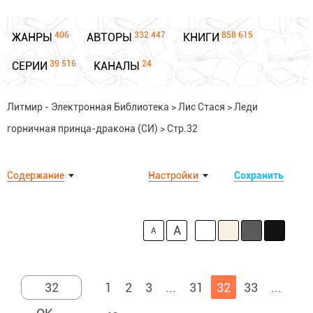
406
332 447
858 615
ЖАНРЫ
АВТОРЫ
КНИГИ
39 516
24
СЕРИИ
КАНАЛЫ
Литмир - Электронная Библиотека
>
Лис Стася
>
Леди
горничная принца-дракона (СИ)
>
Стр.32
Содержание
Настройки
Сохранить
A
A
1
2
3
...
31
32
33
...