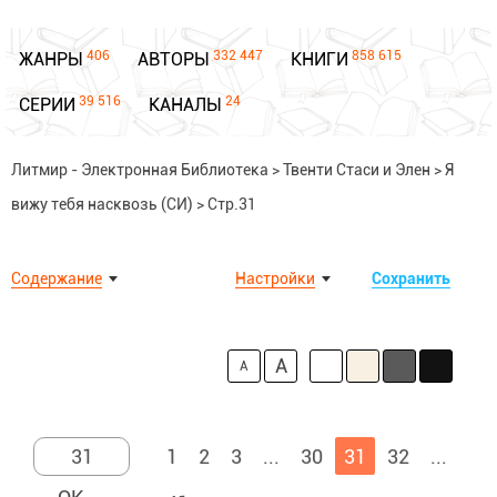
406
332 447
858 615
ЖАНРЫ
АВТОРЫ
КНИГИ
39 516
24
СЕРИИ
КАНАЛЫ
Литмир - Электронная Библиотека
>
Твенти Стаси и Элен
>
Я
вижу тебя насквозь (СИ)
>
Стр.31
Содержание
Настройки
Сохранить
A
A
1
2
3
...
30
31
32
...