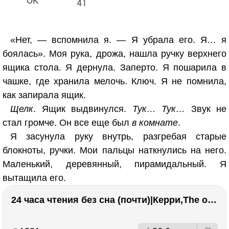
41
«Нет, — вспомнила я. — Я убрала его. Я… я
боялась». Моя рука, дрожа, нашла ручку верхнего
ящика стола. Я дернула. Заперто. Я пошарила в
чашке, где хранила мелочь. Ключ. Я не помнила,
как запирала ящик.
Щелк
. Ящик выдвинулся.
Тук… Тук…
Звук не
стал громче. Он все еще был
в комнате
.
Я засунула руку внутрь, разгребая старые
блокноты, ручки. Мои пальцы наткнулись на него.
Маленький, деревянный, пирамидальный. Я
вытащила его.
24 часа чтения без сна (почти)|Керри,The one единственный, Адвокат дьявола
РЕКЛАМА
РЕКЛАМА