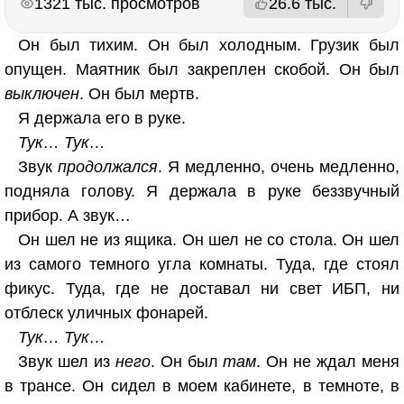
1321 тыс. просмотров
26.6 тыс.
Он был тихим. Он был холодным. Грузик был
опущен. Маятник был закреплен скобой. Он был
выключен
. Он был мертв.
Я держала его в руке.
Тук… Тук…
Звук
продолжался
. Я медленно, очень медленно,
подняла голову. Я держала в руке беззвучный
прибор. А звук…
Он шел не из ящика. Он шел не со стола. Он шел
из самого темного угла комнаты. Туда, где стоял
фикус. Туда, где не доставал ни свет ИБП, ни
отблеск уличных фонарей.
Тук… Тук…
Звук шел из
него
. Он был
там
. Он не ждал меня
в трансе. Он сидел в моем кабинете, в темноте, в