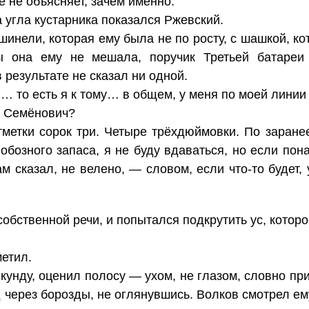
е не объясняет, зачем именно.
а угла кустарника показался Ржевский.
инели, которая ему была не по росту, с шашкой, кот
ы она ему не мешала, поручик Третьей батареи
 результате не сказал ни одной.
… то есть я к тому… в общем, у меня по моей линии
р Семёнович?
метки сорок три. Четыре трёхдюймовки. По заране
бозного запаса, я не буду вдаваться, но если пон
м сказал, не велено, — словом, если что-то будет,
обственной речи, и попытался подкрутить ус, которог
метил.
кунду, оценил полосу — ухом, не глазом, словно пр
через борозды, не оглянувшись. Волков смотрел ему