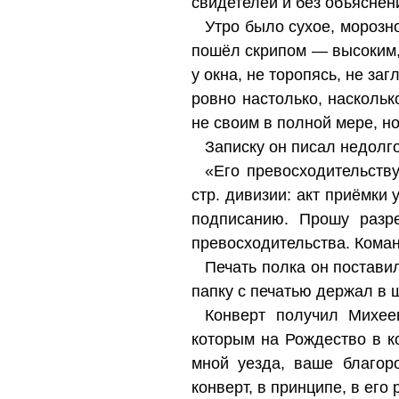
свидетелей и без объяснен
Утро было сухое, морозно
пошёл скрипом — высоким, 
у окна, не торопясь, не за
ровно настолько, насколь
не своим в полной мере, н
Записку он писал недолго
«Его превосходительству
стр. дивизии: акт приёмки 
подписанию. Прошу разр
превосходительства. Команд
Печать полка он поставил
папку с печатью держал в ш
Конверт получил Михее
которым на Рождество в к
мной уезда, ваше благор
конверт, в принципе, в его