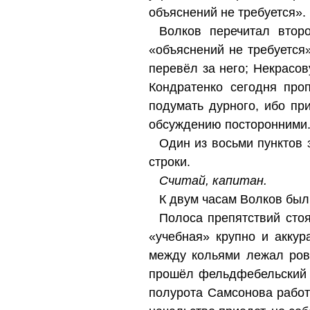
объяснений не требуется».
Волков перечитал втор
«объяснений не требуется
перевёл за него; Некрасов
Кондратенко сегодня проп
подумать дурного, ибо п
обсуждению посторонними
Один из восьми пунктов 
строки.
Считай, капитан.
К двум часам Волков был
Полоса препятствий стоя
«учебная» крупно и акку
между кольями лежал ровн
прошёл фельдфебельский о
полурота Самсонова работа