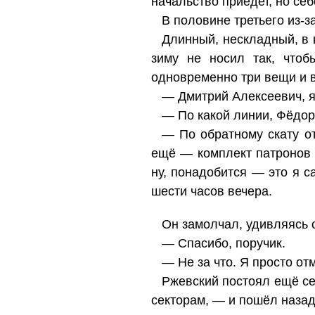
начальство приедет, но себ
В половине третьего из-з
Длинный, нескладный, в ш
зиму не носил так, чтоб
одновременно три вещи и в
— Дмитрий Алексеевич, я
— По какой линии, Фёдо
— По обратному скату от
ещё — комплект патронов о
ну, понадобится — это я са
шести часов вечера.
Он замолчал, удивляясь с
— Спасибо, поручик.
— Не за что. Я просто от
Ржевский постоял ещё се
секторам, — и пошёл назад 