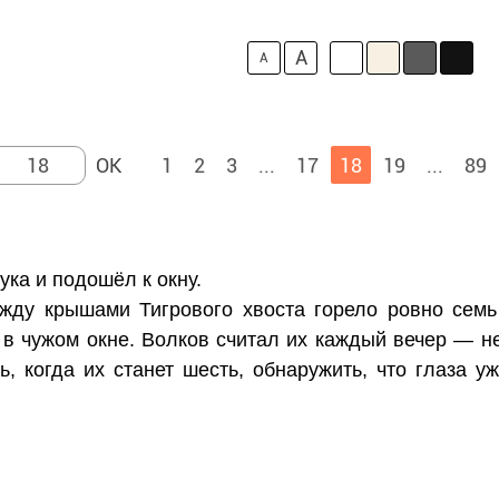
A
A
1
2
3
...
17
18
19
...
89
ука и подошёл к окну.
жду крышами Тигрового хвоста горело ровно семь
 в чужом окне. Волков считал их каждый вечер — н
нь, когда их станет шесть, обнаружить, что глаза 