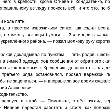
 у него в крепости, кроме Огнева и Кондратенко, п
правильному взгляду прочесть всё; и что это, по 
и ноль пять.
а, в простом извозчичьем санке, как ездил всегд
, не взял у возницы бумаги — Звегинцев в санке 
укреплённого района, — пожал Волкову руку коротко 
.
олков докладывал по пунктам — пять рядов, шесть 
 в зимней одежде, ход сообщения от обратного скат
ков «как должны» к Крещению, девяносто — к дес
 третьего ряда остановился, провёл варежкой 
бы не зацепиться, — и впервые за всё время сказал:
рий Алексеевич.
ходительство.
 вернусь в штаб. — Помолчал, отвёл взгляд че
й Иванов перестал работать и стоял, как положе