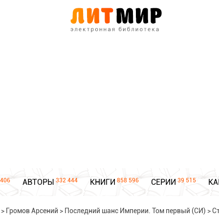
406
332 444
858 596
39 515
АВТОРЫ
КНИГИ
СЕРИИ
КА
>
Громов Арсений
>
Последний шанс Империи. Том первый (СИ)
>
С