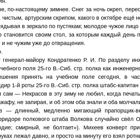
ия.
е, по-настоящему зимнее. Снег за ночь окреп, пере
чистым, артурским скрипом, какого в октябре ещё 
глядывая в зеркало по пустякам; молодое чужое лицо
ко становится своим стол, за которым каждый день 
о и не чужим уже до отвращения.
.
 генерал-майору Кондратенко Р. И. По разделу инж
учебного поля 25-го В.-Сиб. стр. полка как инженерн
ешения принять на учебном поле сегодня, в ча
ир 1-й роты 25-го В.-Сиб. стр. полка штабс-капитан
 сам — Некрасов в эту зиму не любил, когда печать
кафу, не запирая, и об этом оба знали и оба молчал
в — длинный, медленно мигающий прапорщик-ве
оридоре полкового штаба Волкова случайно свёл О
одие; смирный, не болтает»). Михеев конверт при
 руках лежал давно, и просто на минуту его взял ротн