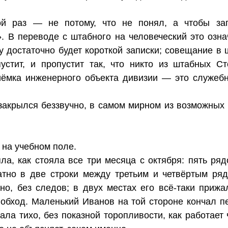
ой раз — не потому, что не понял, а чтобы за
». В переводе с штабного на человеческий это озн
у достаточно будет короткой записки; совещание в
устит, и пропустит так, что никто из штабных С
риёмка инженерного объекта дивизии — это служеб
.
закрылся беззвучно, в самом мирном из возможных 
 на учебном поле.
ла, как стояла все три месяца с октября: пять ряд
ратно в две строки между третьим и четвёртым ря
о, без следов; в двух местах его всё-таки прижа
бход. Маленький Иванов на той стороне кончал п
ла тихо, без показной торопливости, как работает ч