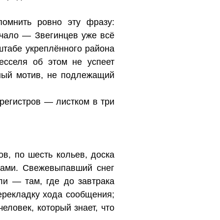
помнить ровно эту фразу:
ачало — Звегинцев уже всё
 штабе укреплённого района
тесселя об этом не успеет
ный мотив, не подлежащий
регистров — листком в три
ов, по шесть кольев, доска
дами. Свежевыпавший снег
ли — там, где до завтрака
ерекладку хода сообщения;
еловек, который знает, что