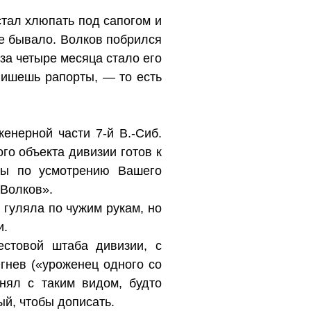
стал хлюпать под сапогом и
не бывало. Волков побрился
 за четыре месяца стало его
пишешь рапорты, — то есть
енерной части 7-й В.-Сиб.
ого объекта дивизии готов к
сы по усмотрению Вашего
 Волков».
 гуляла по чужим рукам, но
и.
стовой штаба дивизии, с
гнев («уроженец одного со
нял с таким видом, будто
ый, чтобы дописать.