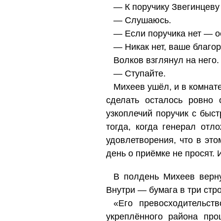
— К поручику Звегинцеву
— Слушаюсь.
— Если поручика нет — о
— Никак нет, ваше благор
Волков взглянул на него.
— Ступайте.
Михеев ушёл, и в комнате
сделать осталось ровно 
узкоплечий поручик с быс
тогда, когда генерал отл
удовлетворения, что в эт
день о приёмке не просят. 
В полдень Михеев верну
Внутри — бумага в три стр
«Его превосходительст
укреплённого района про