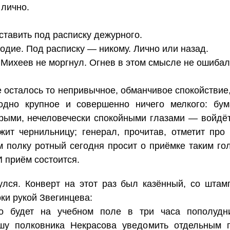
 лично.
ставить под расписку дежурного.
одие. Под расписку — никому. Лично или назад.
 Михеев не моргнул. Огнев в этом смысле не ошибал
 осталось то непривычное, обманчивое спокойствие, 
одно крупное и совершенно ничего мелкого: бу
трыми, нечеловечески спокойными глазами — войдёт
ожит чернильницу; генерал, прочитав, отметит про
ом полку ротный сегодня просит о приёмке таким го
И приём состоится.
лся. Конверт на этот раз был казённый, со штам
оки рукой Звегинцева:
во будет на учебном поле в три часа пополуд
шу полковника Некрасова уведомить отдельным 