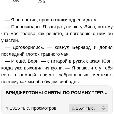
226
— Я не против, просто скажи адрес и дату.
— Превосходно. Я завтра уточню у Эйса, потому
что моя голова как решето, и поговорю с ним об
участии.
— Договорились, — кивнул Бернард и допил
последний глоток травного чая.
— И ещё, Берн, — с гитарой в руках сказал Юэн,
когда уже выходил из кухни. — Я знаю, что у тебя
есть огромный список заброшенных местечек,
поэтому как мы оба будем свободны...
БРИДЖЕРТОНЫ СНЯТЫ ПО РОМАНУ "ГЕРЦОГ И Я". Стоит ли читать?
РЕКЛАМА
РЕКЛАМА
1315 тыс. просмотров
26.4 тыс.