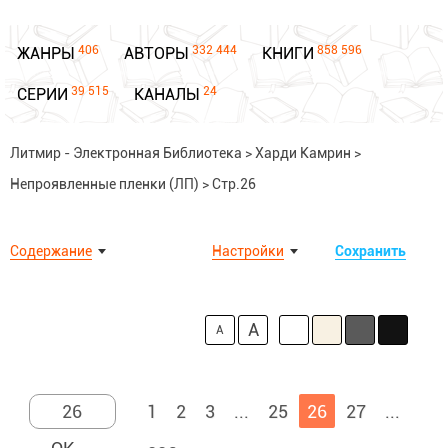
406
332 444
858 596
ЖАНРЫ
АВТОРЫ
КНИГИ
39 515
24
СЕРИИ
КАНАЛЫ
Литмир - Электронная Библиотека
>
Харди Камрин
>
Непроявленные пленки (ЛП)
>
Стр.26
Содержание
Настройки
Сохранить
A
A
1
2
3
...
25
26
27
...