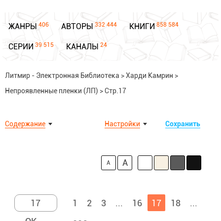
406
332 444
858 584
ЖАНРЫ
АВТОРЫ
КНИГИ
39 515
24
СЕРИИ
КАНАЛЫ
Литмир - Электронная Библиотека
>
Харди Камрин
>
Непроявленные пленки (ЛП)
>
Стр.17
Содержание
Настройки
Сохранить
A
A
1
2
3
...
16
17
18
...