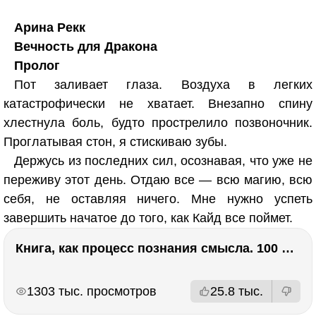
Арина Рекк
Вечность для Дракона
Пролог
Пот заливает глаза. Воздуха в легких
катастрофически не хватает. Внезапно спину
хлестнула боль, будто прострелило позвоночник.
Проглатывая стон, я стискиваю зубы.
Держусь из последних сил, осознавая, что уже не
переживу этот день. Отдаю все — всю магию, всю
себя, не оставляя ничего. Мне нужно успеть
завершить начатое до того, как Кайд все поймет.
Книга, как процесс познания смысла. 100 великих книг: напутствие для читателя. Евгений Жаринов
РЕКЛАМА
РЕКЛАМА
1303 тыс. просмотров
25.8 тыс.