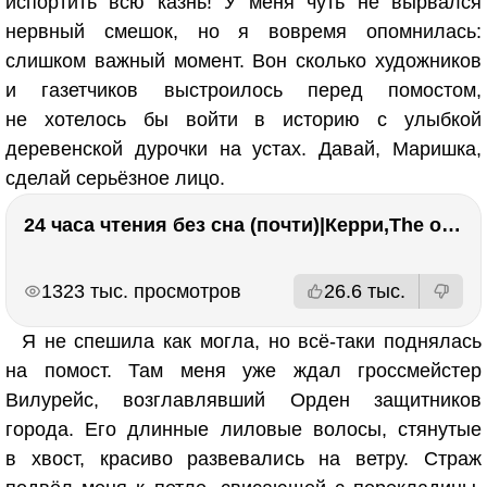
испортить всю казнь! У меня чуть не вырвался
нервный смешок, но я вовремя опомнилась:
слишком важный момент. Вон сколько художников
и газетчиков выстроилось перед помостом,
не хотелось бы войти в историю с улыбкой
деревенской дурочки на устах. Давай, Маришка,
сделай серьёзное лицо.
24 часа чтения без сна (почти)|Керри,The one единственный, Адвокат дьявола
РЕКЛАМА
РЕКЛАМА
1323 тыс. просмотров
26.6 тыс.
Я не спешила как могла, но всё-таки поднялась
на помост. Там меня уже ждал гроссмейстер
Вилурейс, возглавлявший Орден защитников
города. Его длинные лиловые волосы, стянутые
в хвост, красиво развевались на ветру. Страж