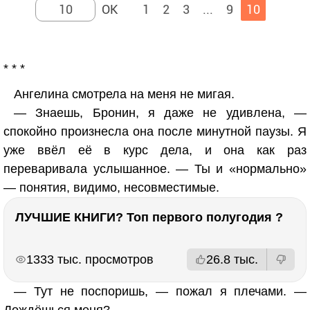
1
2
3
...
9
10
* * *
Ангелина смотрела на меня не мигая.
— Знаешь, Бронин, я даже не удивлена, —
спокойно произнесла она после минутной паузы. Я
уже ввёл её в курс дела, и она как раз
переваривала услышанное. — Ты и «нормально»
— понятия, видимо, несовместимые.
ЛУЧШИЕ КНИГИ? Топ первого полугодия ?
РЕКЛАМА
РЕКЛАМА
1333 тыс. просмотров
26.8 тыс.
— Тут не поспоришь, — пожал я плечами. —