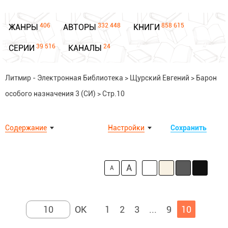
406
332 448
858 615
ЖАНРЫ
АВТОРЫ
КНИГИ
39 516
24
СЕРИИ
КАНАЛЫ
Литмир - Электронная Библиотека
>
Щурский Евгений
>
Барон
особого назначения 3 (СИ)
>
Стр.10
Содержание
Настройки
Сохранить
A
A
1
2
3
...
9
10