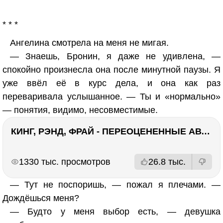
* * *
Ангелина смотрела на меня не мигая.
— Знаешь, Бронин, я даже не удивлена, —
спокойно произнесла она после минутной паузы. Я
уже ввёл её в курс дела, и она как раз
переваривала услышанное. — Ты и «нормально»
— понятия, видимо, несовместимые.
КИНГ, РЭНД, ФРАЙ - ПЕРЕОЦЕНЕННЫЕ АВТОРЫ? ¯\_(ツ)_/¯
РЕКЛАМА
РЕКЛАМА
1330 тыс. просмотров
26.8 тыс.
— Тут не поспоришь, — пожал я плечами. —
Дождёшься меня?
— Будто у меня выбор есть, — девушка