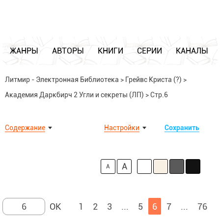
ЖАНРЫ
АВТОРЫ
КНИГИ
СЕРИИ
КАНАЛЫ
Литмир - Электронная Библиотека
>
Грейвс Криста (?)
>
Академия Даркбирч 2 Угли и секреты (ЛП)
>
Стр.6
Содержание
Настройки
Сохранить
A
A
1
2
3
...
5
6
7
...
76