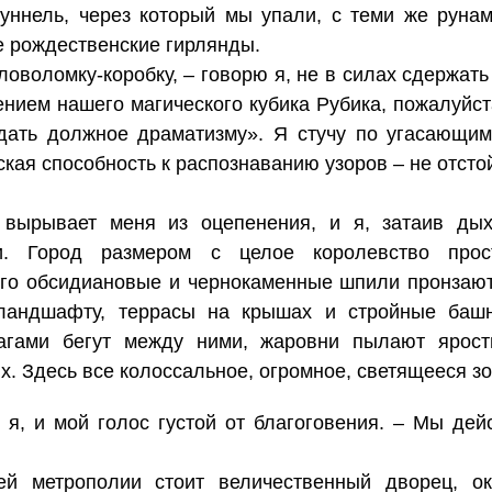
туннель, через который мы упали, с теми же руна
е рождественские гирлянды.
ловоломку-коробку, – говорю я, не в силах сдержа
нием нашего магического кубика Рубика, пожалуйст
дать должное драматизму». Я стучу по угасающим
кая способность к распознаванию узоров – не отстой
вырывает меня из оцепенения, и я, затаив дых
и. Город размером с целое королевство прос
его обсидиановые и чернокаменные шпили пронзают
ландшафту, террасы на крышах и стройные башни
агами бегут между ними, жаровни пылают яростн
. Здесь все колоссальное, огромное, светящееся зо
 я, и мой голос густой от благоговения. – Мы дей
ей метрополии стоит величественный дворец, о