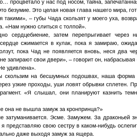
о… процветало у нас под носом, тайна, запечатанн
то безумие. Это целая новая глава нашего мира, гот
 такими», – губы Чада скользят у моего уха, возв
а. «Нам нужно слиться с толпой».
дно сердцебиение, затем перепрыгивает через н
сердце сжимается в кулак, пока я замираю, ожида
олзут, пока Чад не появляется вновь, неся два ч
не запирают свои двери», – говорит он, набрасывая 
Не удивлена».
ы скользим на бесшумных подошвах, наша форма 
ерез узкие проходы, уши ловят обрывки сплетен. П
рагмент. «Я слышал, они планируют казнить темн
ве она не вышла замуж за кронпринца?»
е затуманивается. Эсме. Замужем. За драконьей зн
и я представляю свою сестру в каком-нибудь ослепи
ально даже выходя замуж за ящера.