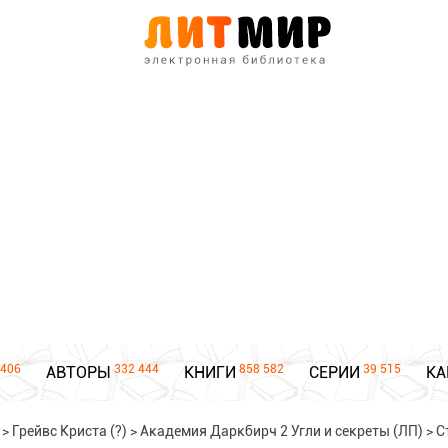
406
332 444
858 582
39 515
АВТОРЫ
КНИГИ
СЕРИИ
КА
>
Грейвс Криста (?)
>
Академия Даркбирч 2 Угли и секреты (ЛП)
>
С