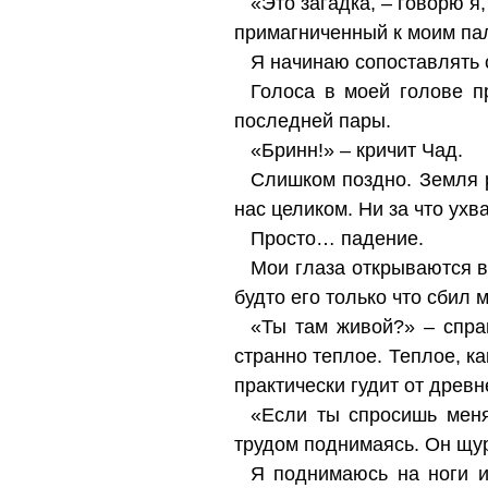
«Это загадка, – говорю я
примагниченный к моим пал
Я начинаю сопоставлять с
Голоса в моей голове п
последней пары.
«Бринн!» – кричит Чад.
Слишком поздно. Земля р
нас целиком. Ни за что ухва
Просто… падение.
Мои глаза открываются в 
будто его только что сбил 
«Ты там живой?» – спра
странно теплое. Теплое, к
практически гудит от древн
«Если ты спросишь меня
трудом поднимаясь. Он щур
Я поднимаюсь на ноги и