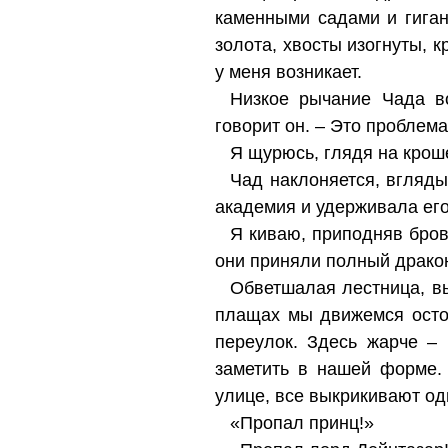
каменными садами и гиган
золота, хвосты изогнуты, 
у меня возникает.
Низкое рычание Чада в
говорит он. – Это проблем
Я щурюсь, глядя на крош
Чад наклоняется, вгляды
академия и удерживала его
Я киваю, приподняв бров
они приняли полный дракон
Обветшалая лестница, вы
плащах мы движемся остор
переулок. Здесь жарче – 
заметить в нашей форме.
улице, все выкрикивают од
«Пропал принц!»