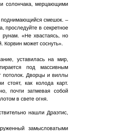
ми солончака, мерцающими
ть поднимающийся смешок. –
а, проследуйте в секретное
 рунам. «Не хвастаясь, но
. Корвин может соснуть».
ание, уставилась на мир,
тирается под массивным
 потолок. Дворцы и виллы
 стоят, как колода карт.
о, почти затмевая собой
лотом в свете огня.
ствительно нашли Драэтис,
круженный замысловатыми