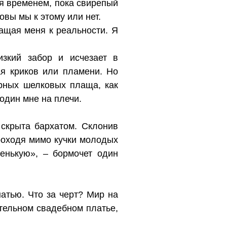
ая временем, пока свирепый
овы мы к этому или нет.
ращая меня к реальности. Я
изкий забор и исчезает в
я криков или пламени. Но
ерных шелковых плаща, как
один мне на плечи.
скрыта бархатом. Склонив
роходя мимо кучки молодых
енькую», – бормочет один
атью. Что за черт? Мир на
тельном свадебном платье,