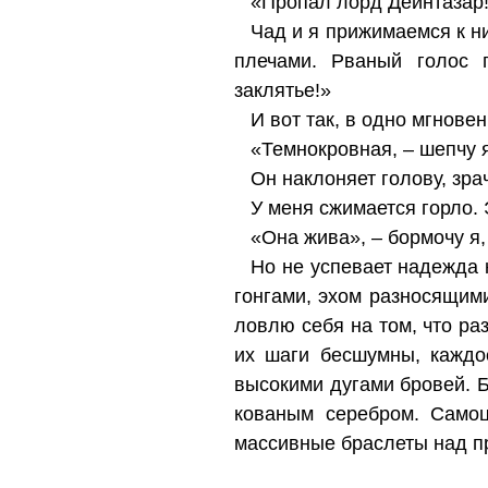
«Пропал лорд Дейнтазар
Чад и я прижимаемся к н
плечами. Рваный голос 
заклятье!»
И вот так, в одно мгнов
«Темнокровная, – шепчу я
Он наклоняет голову, зра
У меня сжимается горло. 
«Она жива», – бормочу я
Но не успевает надежда 
гонгами, эхом разносящим
ловлю себя на том, что р
их шаги бесшумны, каждо
высокими дугами бровей. 
кованым серебром. Самоц
массивные браслеты над 