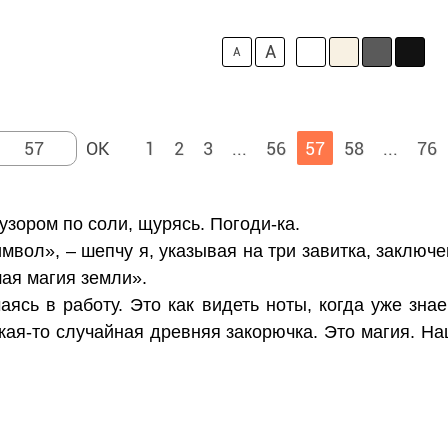
A
A
1
2
3
...
56
57
58
...
76
узором по соли, щурясь. Погоди-ка.
мвол», – шепчу я, указывая на три завитка, заключе
ая магия земли».
аясь в работу. Это как видеть ноты, когда уже зн
кая-то случайная древняя закорючка. Это магия. Н