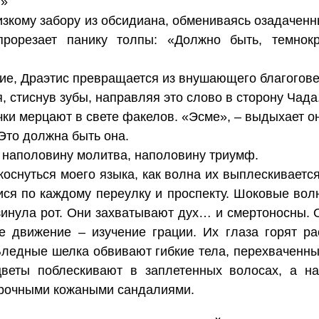
!»
изкому забору из обсидиана, обмениваясь озадачен
прорезает панику толпы: «Должно быть, темнок
ение, Драэтис превращается из внушающего благогов
, стиснув зубы, направляя это слово в сторону Чада
чки мерцают в свете факелов. «Эсме», – выдыхает он
Это должна быть она.
, наполовину молитва, наполовину триумф.
коснуться моего языка, как волна их выплескиваетс
ися по каждому переулку и проспекту. Шоковые волн
азинула рот. Они захватывают дух… и смертоносны. 
е движение – изучение грации. Их глаза горят р
Бледные шелка обвивают гибкие тела, перехваченн
веты поблескивают в заплетенных волосах, а на
прочными кожаными сандалиями.