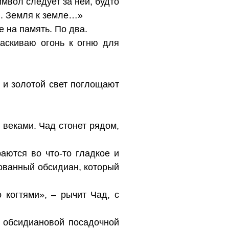
имвол следует за ней, будто
н. Земля к земле…»
 на память. По два.
таскиваю огонь к огню для
ь и золотой свет поглощают
 веками. Чад стонет рядом,
аются во что-то гладкое и
рованный обсидиан, который
 когтями», – рычит Чад, с
 обсидиановой посадочной