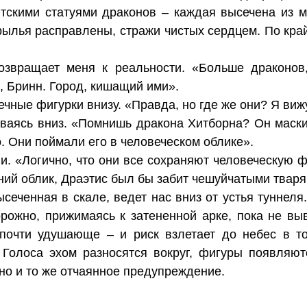
тскими статуями драконов – каждая высечена из 
крылья расправлены, стражи чистых сердцем. По кр
озвращает меня к реальности. «Больше драконов
а, Бринн. Город, кишащий ими».
ечные фигурки внизу. «Правда, но где же они? Я ви
ваясь вниз. «Помнишь дракона Хитборна? Он маски
. Они поймали его в человеческом облике».
и. «Логично, что они все сохраняют человеческую ф
ий облик, Драэтис был бы забит чешуйчатыми тваря
сеченная в скале, ведет нас вниз от устья туннел
ожно, прижимаясь к затененной арке, пока не вы
почти удушающе – и риск взлетает до небес в то
 Голоса эхом разносятся вокруг, фигуры появляют
но и то же отчаянное предупреждение.