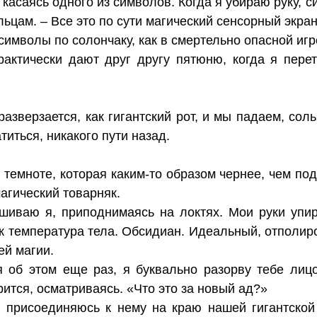
, касаясь одного из символов. Когда я убираю руку, с
ьцам. – Все это по сути магический сенсорный экра
имволы по солончаку, как в смертельно опасной игре
рактически дают друг другу пятюню, когда я пере
азверзается, как гигантский рот, и мы падаем, сол
титься, никакого пути назад.
темноте, которая каким-то образом чернее, чем под
магический товарняк.
шиваю я, приподнимаясь на локтях. Мои руки упир
ак температура тела. Обсидиан. Идеальный, отполи
ей магии.
 об этом еще раз, я буквально разорву тебе лицо
ится, осматриваясь. «Что это за новый ад?»
 присоединяюсь к нему на краю нашей гигантской