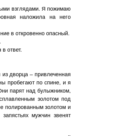
ными взглядами. Я пожимаю
ровная наложила на него
ение в откровенно опасный.
.
 в ответ.
я из дворца – привлеченная
ы пробегают по спине, и я
Они парят над булыжником,
асплавленным золотом под
ые полированным золотом и
 запястьях мужчин звенят