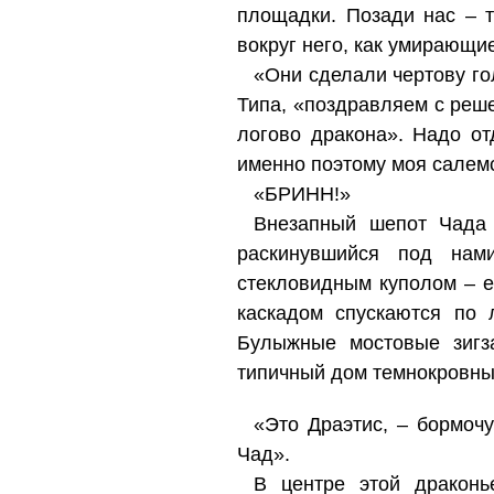
площадки. Позади нас – 
вокруг него, как умирающи
«Они сделали чертову го
Типа, «поздравляем с реше
логово дракона». Надо от
именно поэтому моя салемс
«БРИНН!»
Внезапный шепот Чада 
раскинувшийся под нам
стекловидным куполом – 
каскадом спускаются по 
Булыжные мостовые зигз
типичный дом темнокровных
«Это Драэтис, – бормочу
Чад».
В центре этой драконь