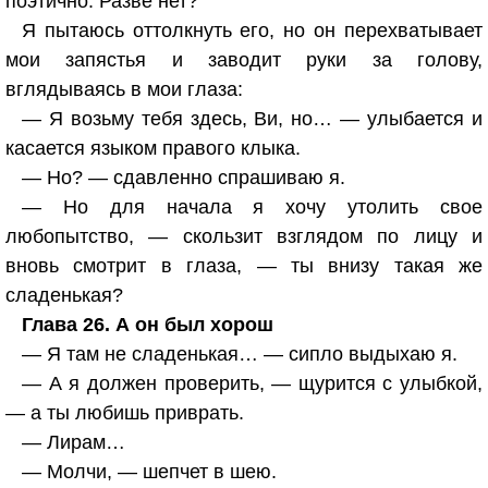
поэтично. Разве нет?
Я пытаюсь оттолкнуть его, но он перехватывает
мои запястья и заводит руки за голову,
вглядываясь в мои глаза:
— Я возьму тебя здесь, Ви, но… — улыбается и
касается языком правого клыка.
— Но? — сдавленно спрашиваю я.
— Но для начала я хочу утолить свое
любопытство, — скользит взглядом по лицу и
вновь смотрит в глаза, — ты внизу такая же
сладенькая?
Глава 26. А он был хорош
— Я там не сладенькая… — сипло выдыхаю я.
— А я должен проверить, — щурится с улыбкой,
— а ты любишь приврать.
— Лирам…
— Молчи, — шепчет в шею.