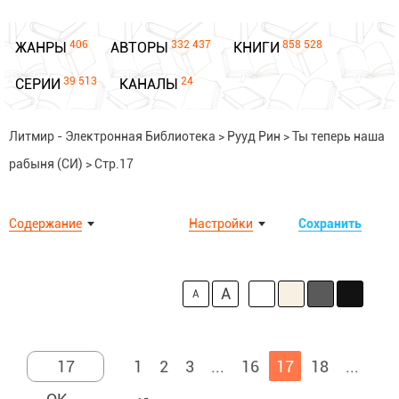
406
332 437
858 528
ЖАНРЫ
АВТОРЫ
КНИГИ
39 513
24
СЕРИИ
КАНАЛЫ
Литмир - Электронная Библиотека
>
Рууд Рин
>
Ты теперь наша
рабыня (СИ)
>
Стр.17
Содержание
Настройки
Сохранить
A
A
1
2
3
...
16
17
18
...