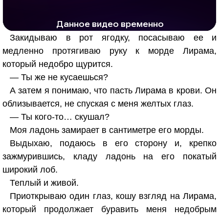
РЕКЛАМА
РЕКЛАМА
1290 тыс. просмотров
25.9 тыс.
Закидываю в рот ягодку, посасываю ее и
медленно протягиваю руку к морде Лирама,
который недобро щурится.
— Ты же не кусаешься?
А затем я понимаю, что пасть Лирама в крови. Он
облизывается, не спуская с меня желтых глаз.
— Ты кого-то… скушал?
Моя ладонь замирает в сантиметре его морды.
Выдыхаю, подаюсь в его сторону и, крепко
зажмурившись, кладу ладонь на его покатый
широкий лоб.
Теплый и живой.
Приоткрываю один глаз, кошу взгляд на Лирама,
который продолжает буравить меня недобрым