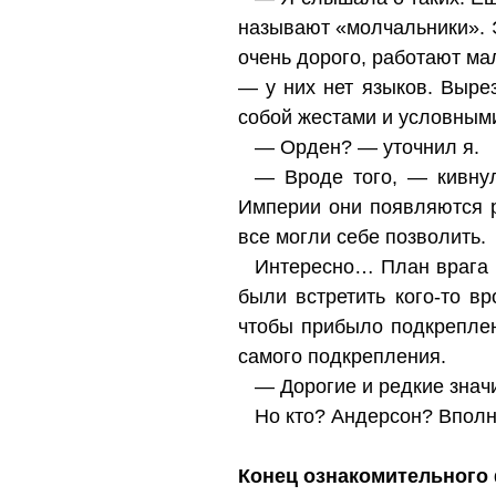
называют «молчальники». 
очень дорого, работают ма
— у них нет языков. Выре
собой жестами и условным
— Орден? — уточнил я.
— Вроде того, — кивнул
Империи они появляются р
все могли себе позволить.
Интересно… План врага б
были встретить кого-то в
чтобы прибыло подкреплен
самого подкрепления.
— Дорогие и редкие знач
Но кто? Андерсон? Вполне
Конец ознакомительного 