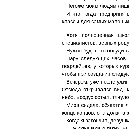
Негоже моим людям лишн
И что тогда предпринят
классы для самых маленьки
Хотя полноценная шко
специалистов, верных роду
Нужно будет это обсудить
Пару следующих часов 
гвардейцев, у которых ку
чтобы при создании следую
Вечером, уже после ужин
Отсюда открывался вид н
небо. Воздух остыл, тянул
Мира сидела, обхватив л
конце концов, она должна з
Когда я закончил, девуш
— Я слышала о таких. Ещ