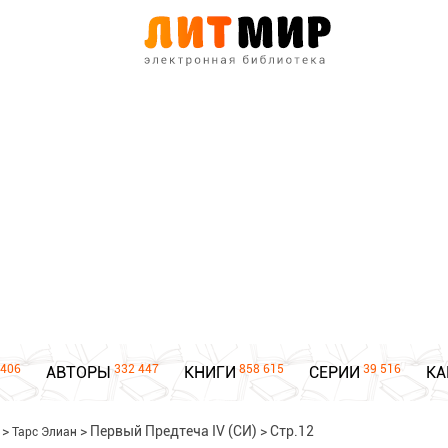
406
332 447
858 615
39 516
АВТОРЫ
КНИГИ
СЕРИИ
КА
>
>
Первый Предтеча IV (СИ)
>
Стр.12
Тарс Элиан