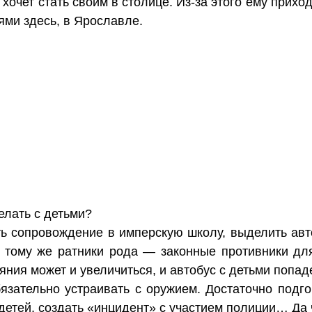
хочет стать своим в столице. Из-за этого ему прих
ями здесь, в Ярославле.
елать с детьми?
ь сопровождение в имперскую школу, выделить авт
К тому же ратники рода — законные противники дл
яния может и увеличиться, и автобус с детьми попад
зательно устраивать с оружием. Достаточно подго
 детей, создать «инцидент» с участием полиции… Да 