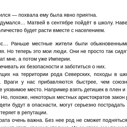
ился — похвала ему была явно приятна.
думался… Матвей в сентябре пойдёт в школу. Наве
оличество будет расти вместе с населением.
нс… Раньше местные жители были обыкновенным
я. Но теперь это мои люди. Они не просто так сидя
ат мне, а потом уже Империи.
чивать их безопасности и заботиться о них.
вущих на территории рода Северских, походы в ш
. Враги у нас прибавляются быстрее, чем союз
е уязвимое место. Например взять детишек в плен 
 Но, похоже, некоторых местных аристократов закон 
дети будут в опаснасти, могут серьезно пострадать
теряет в репутации.
рата очень важна. Без нее род не сможет подняться