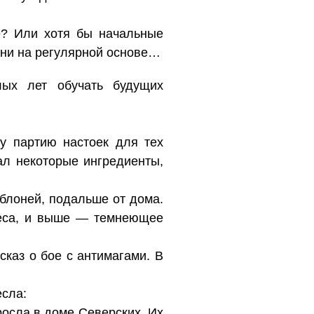
е? Или хотя бы начальные
ени на регулярной основе…
ых лет обучать будущих
у партию настоек для тех
ал некоторые ингредиенты,
яблоней, подальше от дома.
леса, и выше — темнеющее
сказ о бое с антимагами. В
есла:
росла в доме Северских. Их