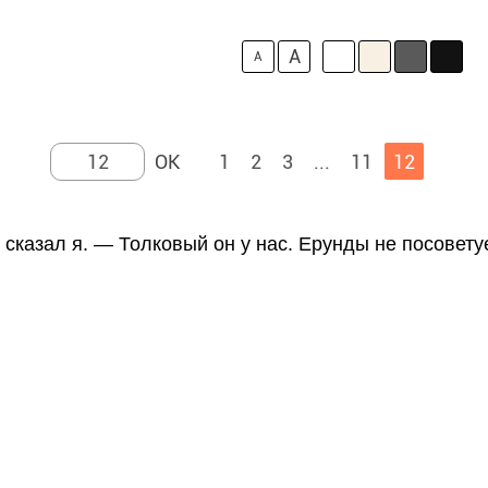
A
A
1
2
3
...
11
12
сказал я. — Толковый он у нас. Ерунды не посоветуе