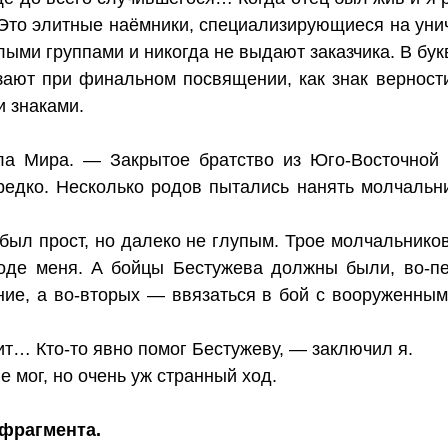
Это элитные наёмники, специализирующиеся на уни
лыми группами и никогда не выдают заказчика. В б
зают при финальном посвящении, как знак вернос
и знаками.
а Мира. — Закрытое братство из Юго-Восточной А
едко. Несколько родов пытались нанять молчальни
ыл прост, но далеко не глупым. Трое молчальнико
роде меня. А бойцы Бестужева должны были, во-пе
ие, а во-вторых — ввязаться в бой с вооруженным
ит… Кто-то явно помог Бестужеву, — заключил я.
 мог, но очень уж странный ход.
фрагмента.