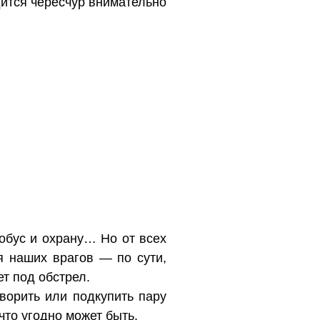
одится чересчур внимательно
обус и охрану… Но от всех
я наших врагов — по сути,
ет под обстрел.
ворить или подкупить пару
что угодно может быть.