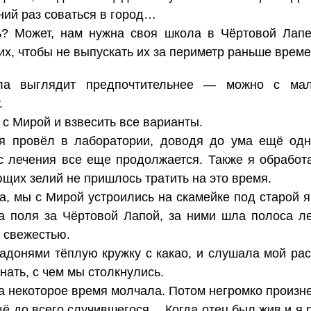
ий раз соваться в город…
ь? Может, нам нужна своя школа в Чёртовой Лап
х, чтобы не выпускать их за периметр раньше врем
ла выглядит предпочтительнее — можно с мал
.
 с Мирой и взвесить все варианты.
я провёл в лаборатории, доводя до ума ещё одн
рс лечения все еще продолжается. Также я обработ
щих зелий не пришлось тратить на это время.
а, мы с Мирой устроились на скамейке под старой 
а поля за Чёртовой Лапой, за ними шла полоса 
о свежестью.
адонями тёплую кружку с какао, и слушала мой рас
нать, с чем мы столкнулись.
ка некоторое время молчала. Потом негромко произн
ё до всего случившегося… Когда отец был жив и я 