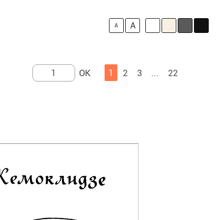
A
A
1
2
3
...
22