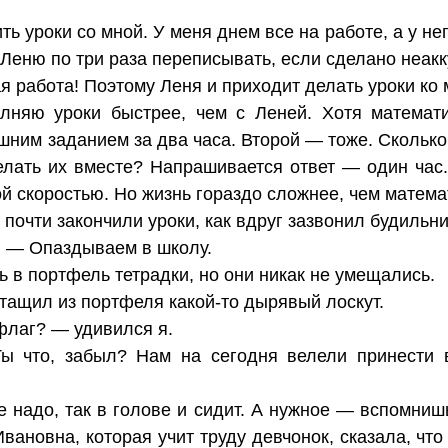
ть уроки со мной. У меня днем все на работе, а у н
 Леню по три раза переписывать, если сделано неакк
я работа! Поэтому Леня и приходит делать уроки ко 
лняю уроки быстрее, чем с Леней. Хотя математи
шним заданием за два часа. Второй — тоже. Сколько
делать их вместе? Напрашивается ответ — один час.
ой скоростью. Но жизнь гораздо сложнее, чем матема
очти закончили уроки, как вдруг зазвонил будильни
. — Опаздываем в школу.
 в портфель тетрадки, но они никак не умещались.
ытащил из портфеля какой-то дырявый лоскут.
флаг? — удивился я.
ы что, забыл? Нам на сегодня велели принести 
е надо, так в голове и сидит. А нужное — вспомниш
вановна, которая учит труду девчонок, сказала, чт