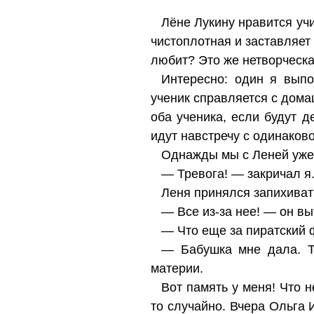
Лёне Лукину нравится учи
чистоплотная и заставляет
любит? Это же нетворческа
Интересно: один я выпо
ученик справляется с дома
оба ученика, если будут 
идут навстречу с одинаков
Однажды мы с Леней уже п
— Тревога! — закричал я
Леня принялся запихивать
— Все из-за нее! — он в
— Что еще за пиратский 
— Бабушка мне дала. Т
материи.
Вот память у меня! Что н
то случайно. Вчера Ольга И