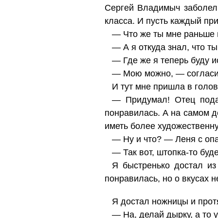
Сергей Владимыч заболел.
класса. И пусть каждый пр
— Что же ты мне раньше 
— А я откуда знал, что т
— Где же я теперь буду 
— Мою можно, — согласил
И тут мне пришла в голо
— Придумал! Отец пода
понравилась. А на самом де
иметь более художественну
— Ну и что? — Леня с оп
— Так вот, штопка-то буд
Я быстренько достал из
понравилась, но о вкусах н
Я достал ножницы и прот
— На, делай дырку, а то 