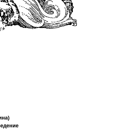
ина)
ведение