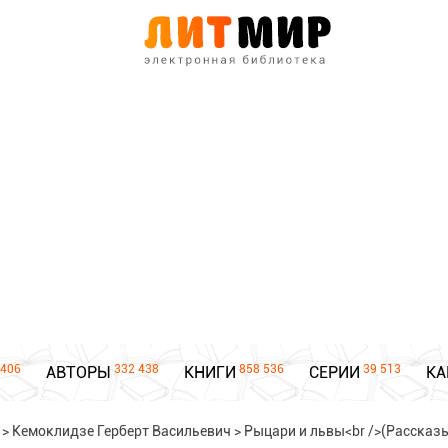
406
332 438
858 536
39 513
АВТОРЫ
КНИГИ
СЕРИИ
КА
>
Кемоклидзе Герберт Васильевич
>
Рыцари и львы<br />(Рассказы