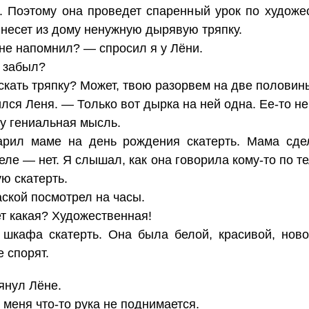
 Поэтому она проведет спаренный урок по художе
инесет из дому ненужную дырявую тряпку.
не напомнил? — спросил я у Лёни.
ы забыл?
искать тряпку? Может, твою разорвем на две половин
ся Леня. — Только вот дырка на ней одна. Ее-то не
ву гениальная мысль.
рил маме на день рождения скатерть. Мама сдел
ле — нет. Я слышал, как она говорила кому-то по т
ю скатерть.
аской посмотрел на часы.
ет какая? Художественная!
 шкафа скатерть. Она была белой, красивой, нов
е спорят.
янул Лёне.
у меня что-то рука не поднимается.