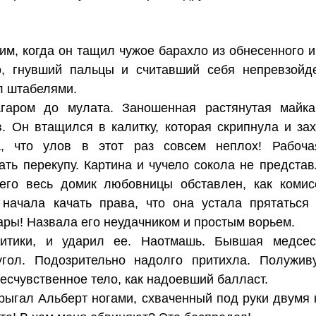
им, когда он тащил чужое барахло из обнесенного 
о, гнувший пальцы и считавший себя непревзойд
л штабелями.
гаром до мулата. Заношенная растянутая майка 
в. Он втащился в калитку, которая скрипнула и за
, что улов в этот раз совсем неплох! Рабоч
ать перекупу. Картина и чучело сокола не представ
его весь домик любовницы обставлен, как коми
начала качать права, что она устала прятаться 
ы! Назвала его неудачником и простым ворьем.
итики, и ударил ее. Наотмашь. Бывшая медсест
гол. Подозрительно надолго притихла. Полужив
бесчувственное тело, как надоевший балласт.
ыгал Альберт ногами, схваченный под руки двумя 