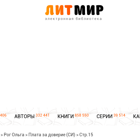
406
332 441
858 550
39 514
АВТОРЫ
КНИГИ
СЕРИИ
КА
>
Рог Ольга
>
Плата за доверие (СИ)
>
Стр.15