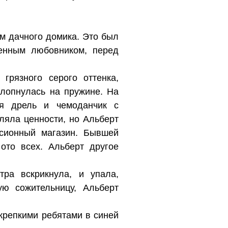
им дачного домика. Это был
енным любовником, перед
грязного серого оттенка,
хлопнулась на пружине. На
ая дрель и чемоданчик с
ляла ценности, но Альберт
ссионный магазин. Бывшей
ото всех. Альберт другое
ра вскрикнула, и упала,
ую сожительницу, Альберт
крепкими ребятами в синей