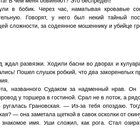
та! В чем меня обвиняют? Это беспредел!
ули в бобик. Через час, наматывая кровавые со
тельную. Говорят, у него был некий тайный пос
ей сложности, за содеянное мошеннику и убийце гр
од ждал развязки. Ходили басни во дворах и кулуар
лись! Пошел слушок робкий, что два закоренелых пр
ния.
та, названного Судаком за надменный нрав. Он 
ровод у торшера в гостиной. Срал не в лоток, а ряд
 ругалась Грановская. — Из-за тебя опоздаю. Тог
ая? — она заметала щеткой в савок осколки от скин
 знакомое имя. Уши сложил, как рога. Стал озира