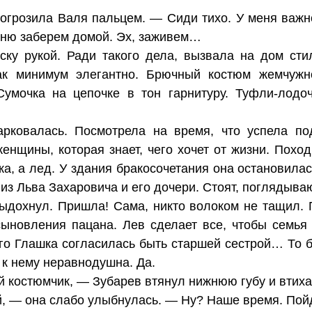
огрозила Валя пальцем. — Сиди тихо. У меня важн
Сеню заберем домой. Эх, заживем…
ску рукой. Ради такого дела, вызвала на дом сти
ак минимум элегантно. Брючный костюм жемчужн
Сумочка на цепочке в тон гарнитуру. Туфли-лодоч
рковалась. Посмотрела на время, что успела под
енщины, которая знает, чего хочет от жизни. Похо
а, а лед. У здания бракосочетания она остановилас
из Льва Захаровича и его дочери. Стоят, поглядываю
ыдохнул. Пришла! Сама, никто волоком не тащил. П
ыновления пацана. Лев сделает все, чтобы семья
его Глашка согласилась быть старшей сестрой… То б
 к нему неравнодушна. Да.
й костюмчик, — Зубарев втянул нижнюю губу и втиха
й, — она слабо улыбнулась. — Ну? Наше время. По