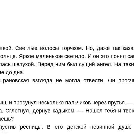
кой. Светлые волосы торчком. Но, даже так казал
солнце. Яркое маленькое светило. И он это понял с
лась шелухой. Перед ним был сущий ангел. На таки
не до дна.
 Грановская взгляда не могла отвести. Он прос
, и просунул несколько пальчиков через прутья. —
. Сглотнул, дернув кадыком. — Нашел тебя и тво
аешь?
опустив ресницы. В его детской невинной душе 