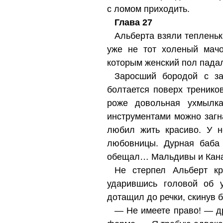
с ломом приходить.
Глава 27
Альберта взяли тепленьк
уже не тот холеный мач
которым женский пол пада
Заросший бородой с за
болтается поверх тренико
роже довольная ухмылка
инструментами можно загн
любил жить красиво. У н
любовницы. Дурная баба 
обещал… Мальдивы и Канар
Не стерпел Альберт кр
ударившись головой об у
дотащил до речки, скинув 
— Не имеете право! — др