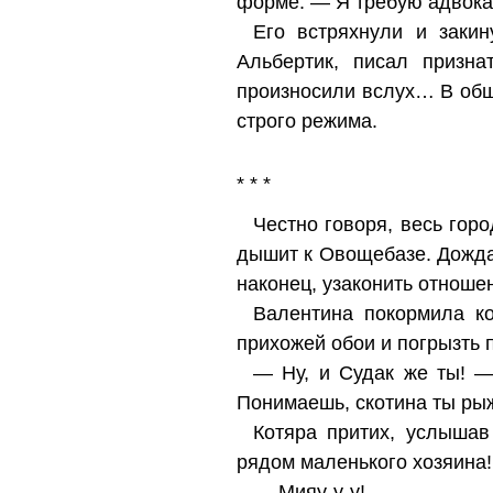
форме. — Я требую адвока
Его встряхнули и закин
Альбертик, писал призна
произносили вслух… В общ
строго режима.
* * *
Честно говоря, весь гор
дышит к Овощебазе. Дожда
наконец, узаконить отноше
Валентина покормила ко
прихожей обои и погрызть п
— Ну, и Судак же ты! —
Понимаешь, скотина ты рыж
Котяра притих, услышав
рядом маленького хозяина!
— Мияу-у-у!