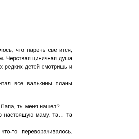
ось, что парень светится,
ам. Черствая циничная душа
х редких детей смотришь и
читал все валькины планы
 Папа, ты меня нашел?
ю настоящую маму. Та… Та
что-то переворачивалось.