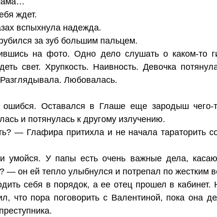
 мама…
ебя ждет.
азах вспыхнула надежда.
арубился за зуб большим пальцем.
ившись на фото. Одно дело слушать о каком-то г
идеть свет. Хрупкость. Наивность. Девочка потянул
 Разглядывала. Любовалась.
 ошибся. Оставался в Глаше еще зародыш чего-т
лась и потянулась к другому излучению.
ь? — Глафира притихла и не начала тараторить со
.
и умойся. У папы есть очень важные дела, касаю
? — он ей тепло улыбнулся и потрепал по жестким 
дить себя в порядок, а ее отец прошел в кабинет.
ил, что пора поговорить с Валентиной, пока она де
преступника.