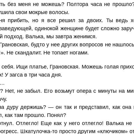
ть без меня не можешь? Полтора часа не прошло
ушила свои мокрые волосы.
я прибить, но я все решил за двоих. Ты ведь 
 заведующей, одинокой женщине будет сложно заруч
й подход. Валька, мы завтра женимся.
ановская, будто у нее других вопросов не нашлось.
». Не скандалит. Не топает ногами.
себя. Ищи платье, Грановская. Можешь голая прихо
! У загса в три часа дня.
о…
 Нет, не забыл. Его возьмут опера с минуты на мин
чу.
за дуру держишь? — он так и представил, как она
, как там прошло. Понял?
тнул. Отлегло! Еще как у него отлегло! Валька не
рогресс. Шкатулочка-то просто другим «ключиком» о