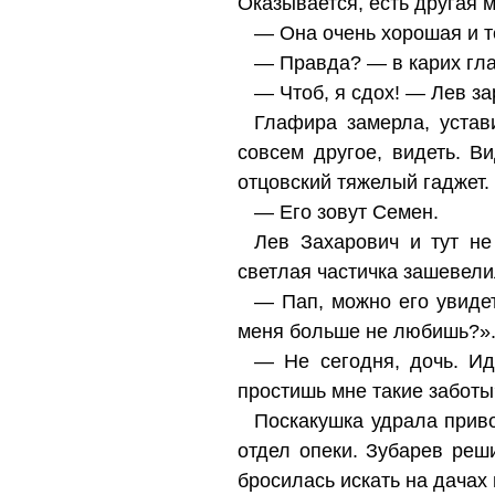
Оказывается, есть другая
— Она очень хорошая и т
— Правда? — в карих гл
— Чтоб, я сдох! — Лев з
Глафира замерла, устав
совсем другое, видеть. В
отцовский тяжелый гаджет.
— Его зовут Семен.
Лев Захарович и тут не
светлая частичка зашевели
— Пап, можно его увидет
меня больше не любишь?»
— Не сегодня, дочь. Ид
простишь мне такие заботы
Поскакушка удрала приво
отдел опеки. Зубарев реш
бросилась искать на дачах 