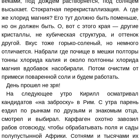
веками, под дождем растворяется, под солнцем
высыхает. Стократная перекристаллизация. А где
же хлорид магния? Его тут должно быть поменьше,
но он должен быть. О, вот с этого края — другие
кристаллы, не кубическая структура, и оттенок
другой. Вкус тоже горько-соленый, но немного
отличается. Набрали где почище в мешки полторы
тонны хлорида калия и около полтонны хлорида
магния вдобавок насобирали. Потом очистим от
примеси поваренной соли и будем работать.
День прошел не зря!
На следующее утро Кирилл осматривал
кандидатов «на заброску» в Рим. С утра парень
ездил по рынкам по друзьям и знакомым отца,
смотрел и выбирал. Карфаген охотно завозил
рабов отовсюду, чтобы обрабатывать поля и сады
полупустынной Африки. Сотнями и тысячами их