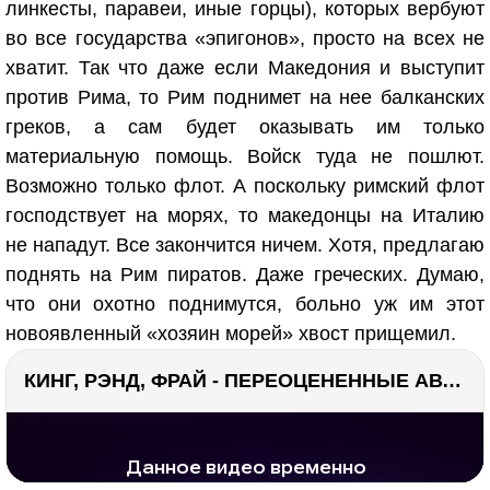
линкесты, паравеи, иные горцы), которых вербуют
во все государства «эпигонов», просто на всех не
хватит. Так что даже если Македония и выступит
против Рима, то Рим поднимет на нее балканских
греков, а сам будет оказывать им только
материальную помощь. Войск туда не пошлют.
Возможно только флот. А поскольку римский флот
господствует на морях, то македонцы на Италию
не нападут. Все закончится ничем. Хотя, предлагаю
поднять на Рим пиратов. Даже греческих. Думаю,
что они охотно поднимутся, больно уж им этот
новоявленный «хозяин морей» хвост прищемил.
КИНГ, РЭНД, ФРАЙ - ПЕРЕОЦЕНЕННЫЕ АВТОРЫ? ¯\_(ツ)_/¯
РЕКЛАМА
РЕКЛАМА
1297 тыс. просмотров
26.1 тыс.