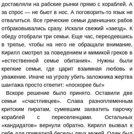
доставляли на рабские рынки прямо с кораблей. А
за спрос — не бьют в нос. А поговорить-то язык не
отвалиться. Все греческие семьи давнишних рабов
отбраковывались сразу. Искали свежий «заезд». К
обеду отобрали три семьи. Еще час, переодевшись
в тряпье, чтобы на него не обращали внимание,
Кирилл смотрел за поведением и мимикой греков в
«естественной семье обитания». Нужны были
крепкие семьи, где царит взаимная любовь и
уважение. Иначе на угрозу убить заложника жертва
шантажа просто ответит: «поскорее бы!»
Вскоре решение было принято. Оставили две
семьи «счастливцев». Слава разноплеменным
критским пиратам, сумевшим захватить парочку
кораблей с переселенцами. Остальных
«кандидатов» вернули обратно. Кирилл вызвал к
себе для приватной беседы двух мужей. Один был