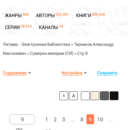
406
332 441
858 550
ЖАНРЫ
АВТОРЫ
КНИГИ
39 514
24
СЕРИИ
КАНАЛЫ
Литмир - Электронная Библиотека
>
Терников Александр
Николаевич
>
Сумерки империи (СИ)
>
Стр.9
Содержание
Настройки
Сохранить
A
A
1
2
3
...
8
9
10
...