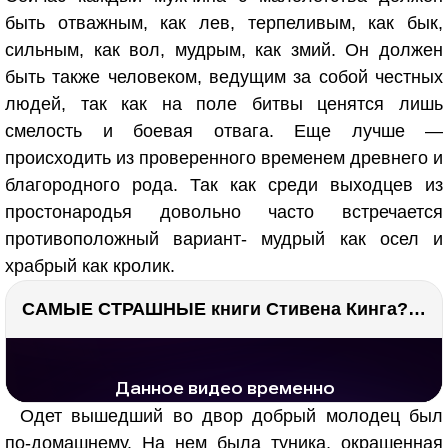
быть отважным, как лев, терпеливым, как бык,
сильным, как вол, мудрым, как змий. Он должен
быть также человеком, ведущим за собой честных
людей, так как на поле битвы ценятся лишь
смелость и боевая отвага. Еще лучше —
происходить из проверенного временем древнего и
благородного рода. Так как среди выходцев из
простонародья довольно часто встречается
противоположный вариант- мудрый как осел и
храбрый как кролик.
САМЫЕ СТРАШНЫЕ книги Стивена Кинга???
РЕКЛАМА
РЕКЛАМА
1297 тыс. просмотров
26.1 тыс.
Одет вышедший во двор добрый молодец был
по-домашнему. На нем была туника, окрашенная