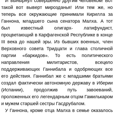
И вынырнул совершенно другим человеком! Вот
такой вот выверт мирозданья! Или тем же, но
теперь все окружающие принимали Кирилла за
Ганнона, младшего сына сенатора Малха. А тот
был известный олигарх- латифундист,
процветающий в Карфагенской Республике в конце
III века до нашей эры. Из бывших военных, член
Верховного совета Тридцати и глава столичной
партии «баркидов». То есть политического
направления милитаристов, всецело
поддерживающих Ганнибала и одобряющих все
его действия. Ганнибал же с младшими братьями
создал фактически автономную державу в Иберии
(Испании), продолжив путь завоеваний,
проложенных его легендарным отцом Гамилькаром
и мужем старшей сестры Гасдрубалом.
У Ганнона, кроме отца Малха в семье оказалось