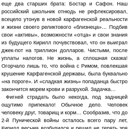
еще два старших брата: Бостар и Сафон. Наш
российский школьник отнюдь не рефлексировал,
всецело утонув в новой карфагенской реальности
и жизни своего реликтового «близнеца»… Подбив
свои «активы», возможности «отца» и свои знания
из будущего Кирилл почувствовал, что он выиграл
джек-пот на триллион долларов. Чистыми, после
уплаты налогов. Не жизнь, а сплошная сказка!
Огорчало лишь то, что война с Римом, повлекшая
крушение Карфагенской державы, была буквально
«на пороге». И «сладкая жизнь» попаданца быстро
закончится морем крови и разрухой. Задачка…
Фигней страдать было некогда, под задницей
ощутимо припекало! Обычное дело. Человек
человеку друг, товарищ и корм… Сообразив, что до
2-й Пунической войны осталось всего пару лет,
Кирилл весьма возбудился и решил не терять зря