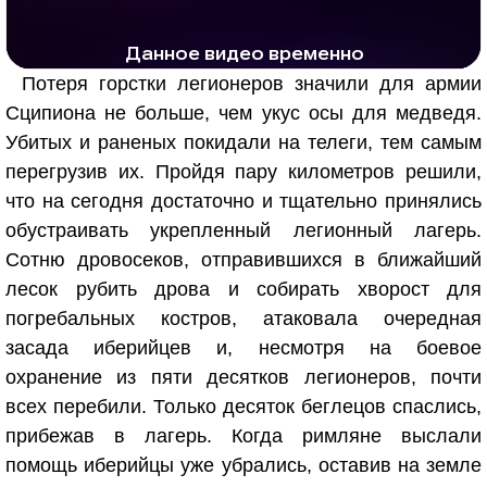
РЕКЛАМА
РЕКЛАМА
1288 тыс. просмотров
25.9 тыс.
Потеря горстки легионеров значили для армии
Сципиона не больше, чем укус осы для медведя.
Убитых и раненых покидали на телеги, тем самым
перегрузив их. Пройдя пару километров решили,
что на сегодня достаточно и тщательно принялись
обустраивать укрепленный легионный лагерь.
Сотню дровосеков, отправившихся в ближайший
лесок рубить дрова и собирать хворост для
погребальных костров, атаковала очередная
засада иберийцев и, несмотря на боевое
охранение из пяти десятков легионеров, почти
всех перебили. Только десяток беглецов спаслись,
прибежав в лагерь. Когда римляне выслали
помощь иберийцы уже убрались, оставив на земле