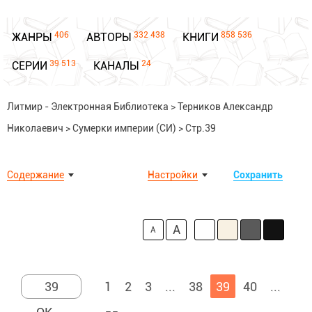
406
332 438
858 536
ЖАНРЫ
АВТОРЫ
КНИГИ
39 513
24
СЕРИИ
КАНАЛЫ
Литмир - Электронная Библиотека
>
Терников Александр
Николаевич
>
Сумерки империи (СИ)
>
Стр.39
Содержание
Настройки
Сохранить
A
A
1
2
3
...
38
39
40
...