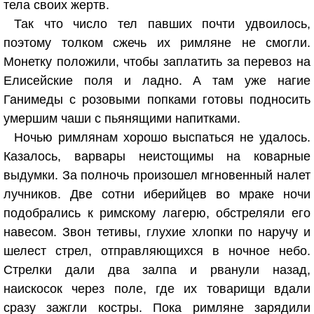
тела своих жертв.
Так что число тел павших почти удвоилось,
поэтому толком сжечь их римляне не смогли.
Монетку положили, чтобы заплатить за перевоз на
Елисейские поля и ладно. А там уже нагие
Ганимеды с розовыми попками готовы подносить
умершим чаши с пьянящими напитками.
Ночью римлянам хорошо выспаться не удалось.
Казалось, варвары неистощимы на коварные
выдумки. За полночь произошел мгновенный налет
лучников. Две сотни иберийцев во мраке ночи
подобрались к римскому лагерю, обстреляли его
навесом. Звон тетивы, глухие хлопки по наручу и
шелест стрел, отправляющихся в ночное небо.
Стрелки дали два залпа и рванули назад,
наискосок через поле, где их товарищи вдали
сразу зажгли костры. Пока римляне зарядили