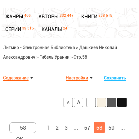
406
332 447
858 615
ЖАНРЫ
АВТОРЫ
КНИГИ
39 516
24
СЕРИИ
КАНАЛЫ
Литмир - Электронная Библиотека
>
Дашкиев Николай
Александрович
>
Гибель Урании
>
Стр.58
Содержание
Настройки
Сохранить
A
A
1
2
3
...
57
58
59
...