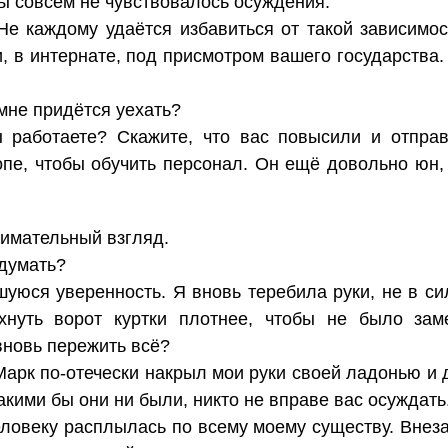
ны совсем не чувствовалось осуждения.
Не каждому удаётся избавиться от такой зависимос
и, в интернате, под присмотром вашего государства.
 мне придётся уехать?
ы работаете? Скажите, что вас повысили и отпра
опе, чтобы обучить персонал. Он ещё довольно юн, 
нимательный взгляд.
едумать?
уюся уверенность. Я вновь теребила руки, не в с
хнуть ворот куртки плотнее, чтобы не было зам
вновь пережить всё?
Марк по-отечески накрыл мои руки своей ладонью и 
акими бы они ни были, никто не вправе вас осуждать
еловеку расплылась по всему моему существу. Внез