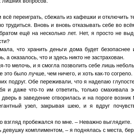
х лишних вопросов.
 всё переиграть, сбежать из кафешки и отключить т
о трудиться. Вновь и вновь отказывать себе во всё
 братом ещё на несколько лет. Нет, я просто не в
сти?
мала, что хранить деньги дома будет безопаснее и
, а оказалось, что и здесь никто не застрахован.
я-то мелочь, и я смогла позволить себе лишь небол
 это было лучше, чем ничего, и хоть как-то согрело.
х подруг. Обе переживали, что я наделаю глупостей
бя и даже что-то им ответить, только смахивала эс
 дверь в заведение отворилась и на пороге возник
гантный узел, закрывая шею, и я вдруг почувс
го взгляд пробежался по мне. – Неважно выглядите.
 девушку комплиментом, – я поднялась с места, беря