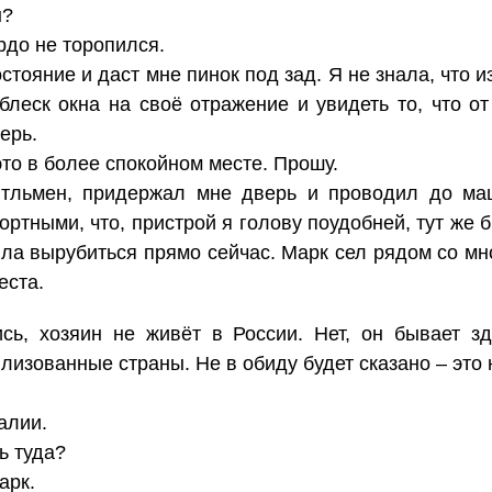
н?
рдо не торопился.
стояние и даст мне пинок под зад. Я не знала, что 
блеск окна на своё отражение и увидеть то, что о
ерь.
то в более спокойном месте. Прошу.
нтльмен, придержал мне дверь и проводил до ма
ртными, что, пристрой я голову поудобней, тут же 
ыла вырубиться прямо сейчас. Марк сел рядом со м
еста.
сь, хозяин не живёт в России. Нет, он бывает з
изованные страны. Не в обиду будет сказано – это н
алии.
ь туда?
арк.