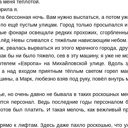
 меня теплотой.
орила я.
ла бессонная ночь. Вам нужно выспаться, а потом у
по ещё пустым улицам. Город только просыпался и
тые фонари освещали редких прохожих, сгорбленны
 лёд Невы сливался с тяжёлым нависающим небом. 
, рвалась вырваться из этого мрачного города, дру
ак бы ни было тяжело, сев в эту машину, я уже не м
отелем «Европа» на Михайловской улице. Вдоль 
, а над входом приятным тёплым светом горел ма
шины, а Марк, любезно взяв под руку, повёл внутрь
е, но очень давно не бывала в таких роскошных мес
ется персонал. Ведь последние годы персоналом б
готов был платить. И такая мелочь, как вежливый пр
ямо к лифтам. Здесь даже пахло роскошью, что уж