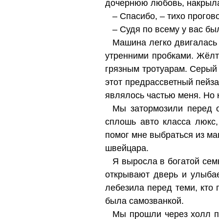
дочернюю любовь, накрыла
– Спасибо, – тихо прогов
– Судя по всему у вас бы
Машина легко двигалась 
утренними пробками. Жёл
грязным тротуарам. Серый
этот предрассветный пейзаж
являлось частью меня. Но к
Мы затормозили перед 
сплошь авто класса люкс
помог мне выбраться из ма
швейцара.
Я выросла в богатой семь
открывают дверь и улыба
лебезила перед теми, кто 
была самозванкой.
Мы прошли через холл пр