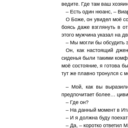
ведите. Где там ваш хозяи
– Есть один нюанс, – Виа
О Боже, он увидел моё со
боясь даже взглянуть в от
этого мужчина указал на дв
– Мы могли бы обсудить э
Он, как настоящий дже
сиденья были такими комфо
моё состояние, я готова б
тут же плавно тронулся с м
– Мой, как вы выразили
предпочитает более… цивил
– Где он?
– На данный момент в Ит
– И я должна буду поехат
– Да, – коротко ответил М