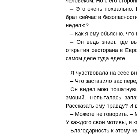
человеком. Но с его сторо
– Это очень похвально. 
брат сейчас в безопасност
неделю?
– Как я ему объясню, что
– Он ведь знает, где в
открытия ресторана в Евр
самом деле туда едете.
Я чувствовала на себе в
– Что заставило вас пер
Он видел мою пошатнувш
эмоций. Попыталась запа
Рассказать ему правду? И 
– Можете не говорить. – 
У каждого свои мотивы, и к
Благодарность к этому ч