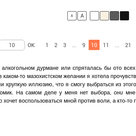
A
A
1
2
3
...
9
10
11
...
21
 алкогольном дурмане или спряталась бы ото все
в каком-то мазохистском желании я хотела прочувств
и хрупкую иллюзию, что я смогу выбраться из этого
домик. На самом деле у меня нет выбора,
они
мне 
 хочет воспользоваться мной против воли, а кто-то 