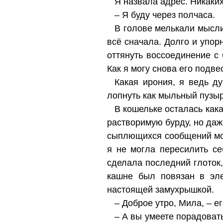
Я назвала адрес. Никаки
– Я буду через полчаса.
В голове мелькали мысли
всё сначала. Долго и упорн
оттянуть воссоединение с
Как я могу снова его подве
Какая ирония, я ведь ду
лопнуть как мыльный пузырь
В кошельке осталась кака
растворимую бурду, но даже
сыплющихся сообщений мои
я не могла пересилить се
сделала последний глоток,
кашне был повязан в эле
настоящей замухрышкой.
– Доброе утро, Мила, – е
– А вы умеете порадовать