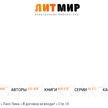
406
332 434
858 515
39 511
АВТОРЫ
КНИГИ
СЕРИИ
КА
>
Ласс Лина
>
В договор не входит
>
Стр.10