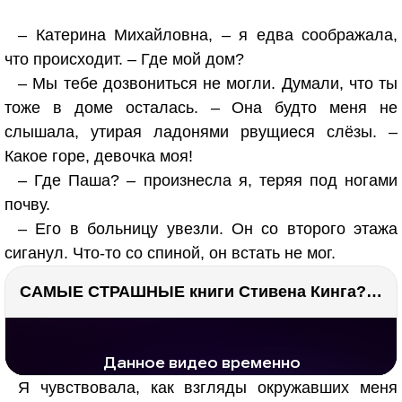
– Катерина Михайловна, – я едва соображала,
что происходит. – Где мой дом?
– Мы тебе дозвониться не могли. Думали, что ты
тоже в доме осталась. – Она будто меня не
слышала, утирая ладонями рвущиеся слёзы. –
Какое горе, девочка моя!
– Где Паша? – произнесла я, теряя под ногами
почву.
– Его в больницу увезли. Он со второго этажа
сиганул. Что-то со спиной, он встать не мог.
САМЫЕ СТРАШНЫЕ книги Стивена Кинга???
РЕКЛАМА
РЕКЛАМА
1291 тыс. просмотров
25.9 тыс.
Я чувствовала, как взгляды окружавших меня