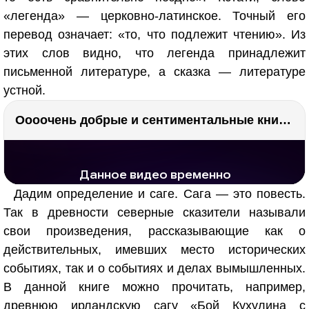
«легенда» — церковно-латинское. Точный его
перевод означает: «то, что подлежит чтению». Из
этих слов видно, что легенда принадлежит
письменной литературе, а сказка — литературе
устной.
Оооочень добрые и сентиментальные книги. Бабушка велела кланяться и История Артура Трулава
РЕКЛАМА
РЕКЛАМА
1290 тыс. просмотров
25.8 тыс.
Дадим определение и саге. Сага — это повесть.
Так в древности северные сказители называли
свои произведения, рассказывающие как о
действительных, имевших место исторических
событиях, так и о событиях и делах вымышленных.
В данной книге можно прочитать, например,
древнюю ирландскую сагу «Бой Кухулина с