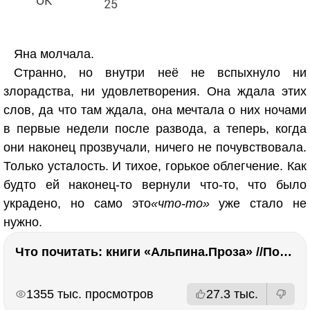
25
Яна молчала.
Странно, но внутри неё не вспыхнуло ни
злорадства, ни удовлетворения. Она ждала этих
слов, да что там ждала, она мечтала о них ночами
в первые недели после развода, а теперь, когда
они наконец прозвучали, ничего не почувствовала.
Только усталость. И тихое, горькое облегчение. Как
будто ей наконец-то вернули что-то, что было
украдено, но само это
«что-то»
уже стало не
нужно.
Что почитать: книги «Альпина.Проза» //Побяржина, Декабрев, Ронжина
РЕКЛАМА
РЕКЛАМА
1355 тыс. просмотров
27.3 тыс.