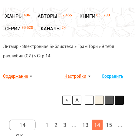
406
332 465
858 700
ЖАНРЫ
АВТОРЫ
КНИГИ
39 528
24
СЕРИИ
КАНАЛЫ
Литмир - Электронная Библиотека
>
Грам Тори
>
Я тебя
разлюбил (СИ)
>
Стр.14
Содержание
Настройки
Сохранить
A
A
1
2
3
...
13
14
15
...