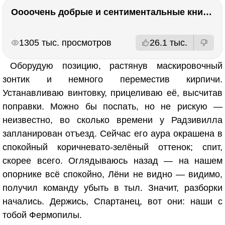
Оооочень добрые и сентиментальные книги. Бабушка велела кланяться и История Артура Трулава
РЕКЛАМА
РЕКЛАМА
1305 тыс. просмотров
26.1 тыс.
Оборудую позицию, растянув маскировочный
зонтик и немного переместив кирпичи.
Устанавливаю винтовку, прицеливаю её, высчитав
поправки. Можно бы поспать, но не рискую —
неизвестно, во сколько времени у Радзивилла
запланирован отъезд. Сейчас его аура окрашена в
спокойный коричневато-зелёный оттенок; спит,
скорее всего. Оглядываюсь назад — на нашем
опорнике всё спокойно, Лёни не видно — видимо,
получил команду убыть в тыл. Значит, разборки
начались. Держись, Спартанец, вот они: наши с
тобой Фермопилы.