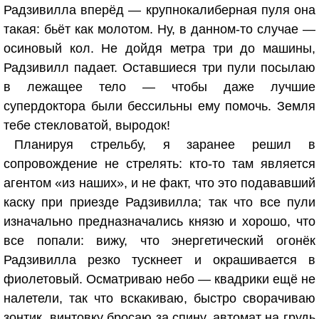
Радзивилла вперёд — крупнокалиберная пуля она
такая: бьёт как молотом. Ну, в данном-то случае —
осиновый кол. Не дойдя метра три до машины,
Радзивилл падает. Оставшиеся три пули посылаю
в лежащее тело — чтобы даже лучшие
супердоктора были бессильны ему помочь. Земля
тебе стекловатой, выродок!
Планируя стрельбу, я заранее решил в
сопровождение не стрелять: кто-то там является
агентом «из наших», и не факт, что это подававший
каску при приезде Радзивилла; так что все пули
изначально предназначались князю и хорошо, что
все попали: вижу, что энергетический огонёк
Радзивилла резко тускнеет и окрашивается в
фиолетовый. Осматриваю небо — квадрики ещё не
налетели, так что вскакиваю, быстро сворачиваю
зонтик, винтовку бросаю за спину, автомат на грудь