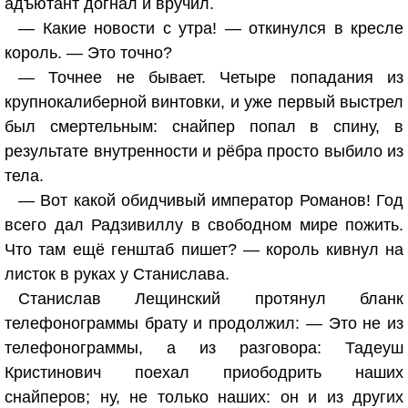
адъютант догнал и вручил.
— Какие новости с утра! — откинулся в кресле
король. — Это точно?
— Точнее не бывает. Четыре попадания из
крупнокалиберной винтовки, и уже первый выстрел
был смертельным: снайпер попал в спину, в
результате внутренности и рёбра просто выбило из
тела.
— Вот какой обидчивый император Романов! Год
всего дал Радзивиллу в свободном мире пожить.
Что там ещё генштаб пишет? — король кивнул на
листок в руках у Станислава.
Станислав Лещинский протянул бланк
телефонограммы брату и продолжил: — Это не из
телефонограммы, а из разговора: Тадеуш
Кристинович поехал приободрить наших
снайперов; ну, не только наших: он и из других