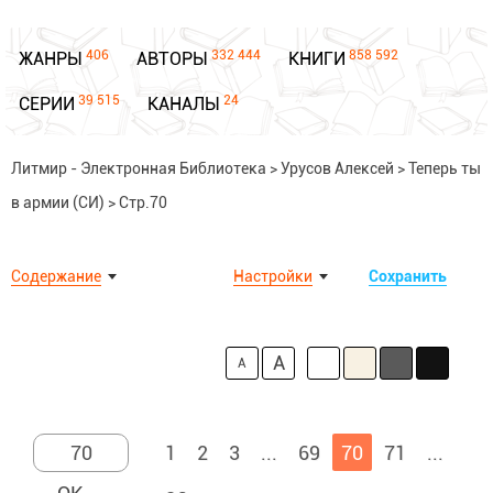
406
332 444
858 592
ЖАНРЫ
АВТОРЫ
КНИГИ
39 515
24
СЕРИИ
КАНАЛЫ
Литмир - Электронная Библиотека
>
Урусов Алексей
>
Теперь ты
в армии (СИ)
>
Стр.70
Содержание
Настройки
Сохранить
A
A
1
2
3
...
69
70
71
...